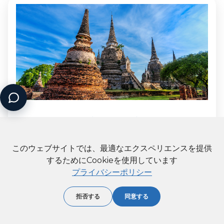
カンボジア旅行に最適なeSIM：完全ガイドと比較
2025年
このウェブサイトでは、最適なエクスペリエンスを提供
News
34457回閲覧
するためにCookieを使用しています
2025年カンボジア最適eSIMを見つけよう ✓ UPeSIM vs
プライバシーポリシー
Holafly vs Airalo比較 ✓ ¥799から ✓ 2分でインストール ✓
WiFi無制限シェア ✓ 4.9/5評価
拒否する
同意する