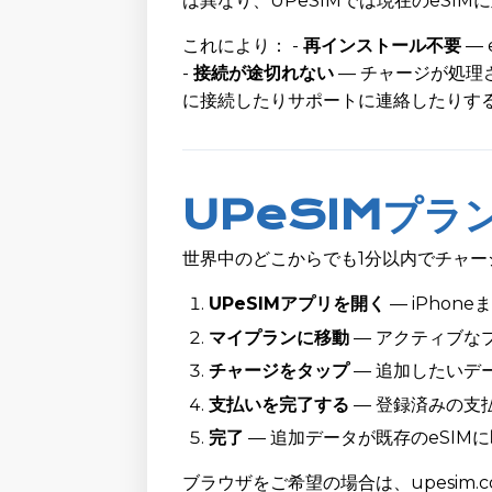
は異なり、UPeSIMでは現在のeSI
これにより： -
再インストール不要
—
-
接続が途切れない
— チャージが処理
に接続したりサポートに連絡したりす
UPeSIMプラ
世界中のどこからでも1分以内でチャー
UPeSIMアプリを開く
— iPhone
マイプランに移動
— アクティブな
チャージをタップ
— 追加したいデ
支払いを完了する
— 登録済みの支
完了
— 追加データが既存のeSI
ブラウザをご希望の場合は、upesim