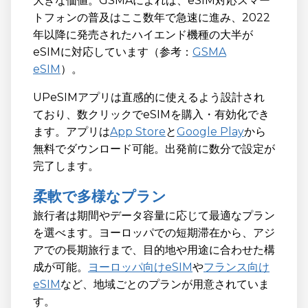
大きな価値。GSMAによれば、eSIM対応スマー
トフォンの普及はここ数年で急速に進み、2022
年以降に発売されたハイエンド機種の大半が
eSIMに対応しています（参考：
GSMA
eSIM
）。
UPeSIMアプリは直感的に使えるよう設計され
ており、数クリックでeSIMを購入・有効化でき
ます。アプリは
App Store
と
Google Play
から
無料でダウンロード可能。出発前に数分で設定が
完了します。
柔軟で多様なプラン
旅行者は期間やデータ容量に応じて最適なプラン
を選べます。ヨーロッパでの短期滞在から、アジ
アでの長期旅行まで、目的地や用途に合わせた構
成が可能。
ヨーロッパ向けeSIM
や
フランス向け
eSIM
など、地域ごとのプランが用意されていま
す。