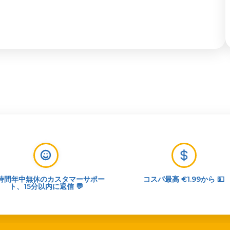
4時間年中無休のカスタマーサポー
コスパ最高 €1.99から 💵
ト、15分以内に返信 💬