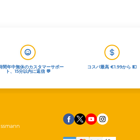
4時間年中無休のカスタマーサポー
コスパ最高 €1.99から 💵
ト、15分以内に返信 💬
ussmann