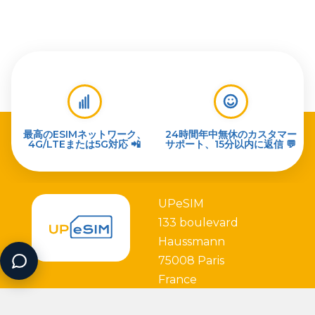
最高のESIMネットワーク、
24時間年中無休のカスタマー
4G/LTEまたは5G対応 📲
サポート、15分以内に返信 💬
UPeSIM
133 boulevard
Haussmann
75008 Paris
France