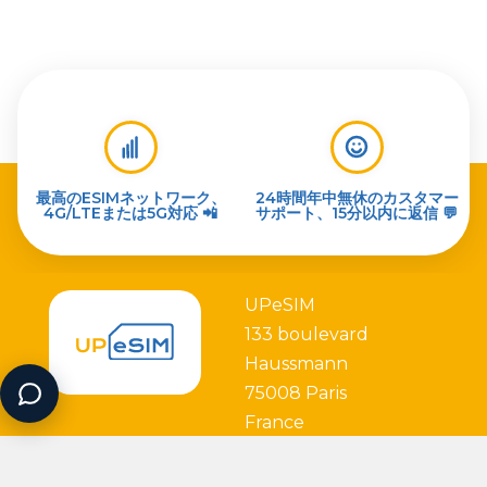
最高のESIMネットワーク、
24時間年中無休のカスタマー
4G/LTEまたは5G対応 📲
サポート、15分以内に返信 💬
UPeSIM
133 boulevard
Haussmann
75008 Paris
France