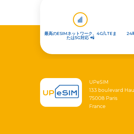
最高のESIMネットワーク、4G/LTEま
2
たは5G対応 📲
UPeSIM
133 boulevard Ha
75008 Paris
France