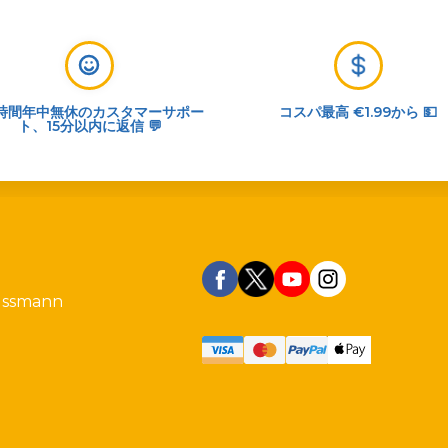
4時間年中無休のカスタマーサポー
コスパ最高 €1.99から 💵
ト、15分以内に返信 💬
ussmann