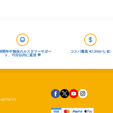
4時間年中無休のカスタマーサポー
コスパ最高 €1.99から 💵
ト、15分以内に返信 💬
ussmann