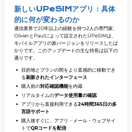
新しいUPeSIMアプリ：具体
的に何が変わるのか
通信業界で20年以上の経験を持つ2人の専門家、
OlivierとPaulによって設立されたUPeSIMは、
モバイルアプリの新バージョンをリリースしたば
かりです。このアップデートの主な特長は以下の
通りです。
目的地とプランの間をより直感的に移動でき
る
刷新されたインターフェース
購入前の
対応確認機能
を内蔵
リアルタイムの
データ使用量の確認
アプリから直接利用できる
24時間365日の多
言語サポート
購入後すぐに、アプリ・メール・ウェブサイ
トで
QRコードを配信