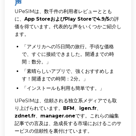
声
UPeSIMは、数千件の利用者レビューととも
に、
App StoreおよびPlay Storeで4.9/5
の評
価を得ています。代表的な声をいくつかご紹介し
ます。
「アメリカへの15日間の旅行。手頃な価格
で、すぐに接続できました。開通までの時
間：数分。」
「素晴らしいアプリで、強くおすすめしま
す！開通までの時間：2分。」
「インストールも利用も簡単です。」
UPeSIMは、信頼される独立系メディアでも取
り上げられています。
BFM
、
igen.fr
、
zdnet.fr
、
manager.one
です。これらの編集
記事での言及は、急成長する市場におけるこのサ
ービスの信頼性を裏付けています。