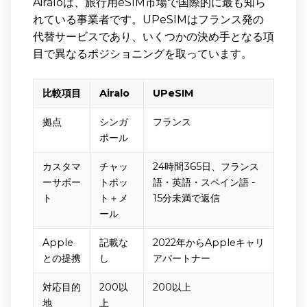
Airaloは、旅行用eSIM市場で国際的に最も知ら
れている事業者です。UPeSIMはフランス発の
代替サービスであり、いくつかの決め手となる項
目で異なるポジショニングを取っています。
比較項目
Airalo
UPeSIM
拠点
シンガ
フランス
ポール
カスタマ
チャッ
24時間365日、フランス
ーサポー
トボッ
語・英語・スペイン語 -
ト
ト＋メ
15分未満で返信
ール
Apple
記載な
2022年からAppleキャリ
との提携
し
アパートナー
対応目的
200以
200以上
地
上