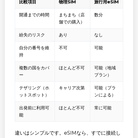
比較項目
物理SIM
旅行用eSIM
開通までの時間
まちまち（店
数分
舗での購入）
紛失のリスク
あり
なし
自分の番号を維
不可
可能
持
複数の国をカバ
ほとんど不可
可能（地域
ー
プラン）
テザリング（ホ
キャリア次第
可能（プラ
ットスポット）
ンによる）
出発前に利用可
ほとんど不可
常に可能
能
違いはシンプルです。eSIMなら、すでに接続し