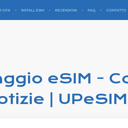
M GITA
INSTALL ESIM
RECENSIONI
FAQ
CONTATTO
aggio eSIM - Co
otizie | UPeSIM