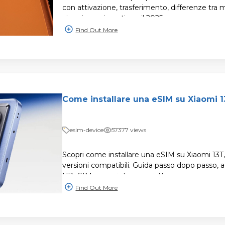
con attivazione, trasferimento, differenze tra m
viaggio aggiornati per il 2025.
Find Out More
Come installare una eSIM su Xiaomi 
esim-device
57377 views
Scopri come installare una eSIM su Xiaomi 13T, 
versioni compatibili. Guida passo dopo passo, 
UPeSIM e consigli essenziali!
Find Out More