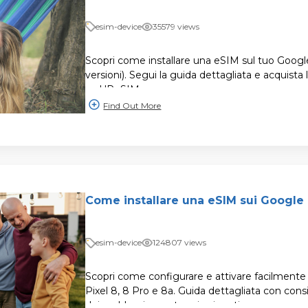
esim-device
35579 views
Scopri come installare una eSIM sul tuo Google 
versioni). Segui la guida dettagliata e acquist
su UPeSIM.
Find Out More
Come installare una eSIM sui Google 
esim-device
124807 views
Scopri come configurare e attivare facilment
Pixel 8, 8 Pro e 8a. Guida dettagliata con consig
dei problemi e vantaggi spiegati.