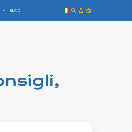
BLOG
nsigli,