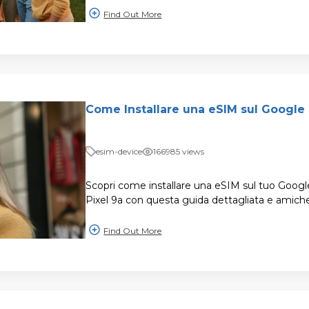
Find Out More
Come Installare una eSIM sul Google 
esim-device
166985 views
Scopri come installare una eSIM sul tuo Google
Pixel 9a con questa guida dettagliata e amich
Find Out More