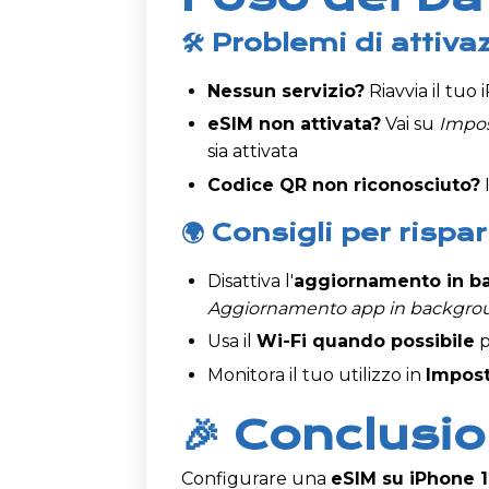
🛠 Problemi di attiv
Nessun servizio?
Riavvia il tuo
eSIM non attivata?
Vai su
Impos
sia attivata
Codice QR non riconosciuto?
🌍 Consigli per rispa
Disattiva l'
aggiornamento in b
Aggiornamento app in backgro
Usa il
Wi-Fi quando possibile
p
Monitora il tuo utilizzo in
Impost
🎉 Conclusi
Configurare una
eSIM su iPhone 