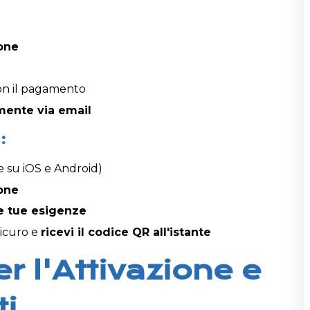
one
con il pagamento
ente via email
:
e su iOS e Android)
one
le tue esigenze
sicuro e
ricevi il codice QR all'istante
er l'Attivazione e
ti