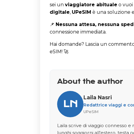
sei un
viaggiatore abituale
o vuoi
digitale
,
UPeSIM
è una soluzione e
📌
Nessuna attesa, nessuna sped
connessione immediata.
Hai domande? Lascia un commento! 
eSIM! 🚀
About the author
Laila Nasri
LN
Redattrice viaggi e c
UPeSIM
Laila scrive di viaggio connesso 
lunghi soggiorni all'estero, testa o