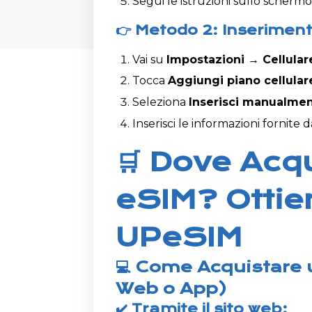
Segui le istruzioni sullo scherm
👉 Metodo 2: Inserime
Vai su
Impostazioni → Cellular
Tocca
Aggiungi piano cellular
Seleziona
Inserisci manualme
Inserisci le informazioni fornite
🛒 Dove Acq
eSIM? Ottien
UPeSIM
💻 Come Acquistare 
Web o App)
✔️ Tramite il sito web: