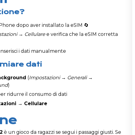
azione?
 iPhone dopo aver installato la eSIM 🔄
tazioni → Cellulare
e verifica che la eSIM corretta
Inserisci i dati manualmente
rmiare dati
ackground
(
Impostazioni → Generali →
und
)
er ridurre il consumo di dati
azioni → Cellulare
one
12
è un gioco da ragazzi se segui i passaggi giusti. Se