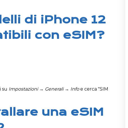
elli di iPhone 12
ibili con eSIM?
i su
Impostazioni → Generali → Info
e cerca "SIM
tallare una eSIM
2