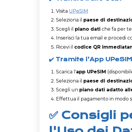
Visita
UPeSIM
Seleziona il
paese di destinazi
Scegli il
piano dati
che fa per te
Inserisci la tua email e procedi 
Ricevi il
codice QR immediatam
✔️ Tramite l'App UPeSIM
Scarica l'
app UPeSIM
(disponibil
Seleziona il
paese di destinazi
Scegli un
piano dati adatto al
Effettua il pagamento in modo 
✅ Consigli p
l'Uso dei Da