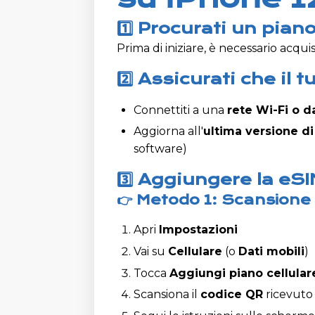
1️⃣ Procurati un pian
Prima di iniziare, è necessario acq
2️⃣ Assicurati che il
Connettiti a una
rete Wi-Fi o d
Aggiorna all'
ultima versione di
software)
3️⃣ Aggiungere la eSI
👉 Metodo 1: Scansione 
Apri
Impostazioni
Vai su
Cellulare
(o
Dati mobili
)
Tocca
Aggiungi piano cellular
Scansiona il
codice QR
ricevuto