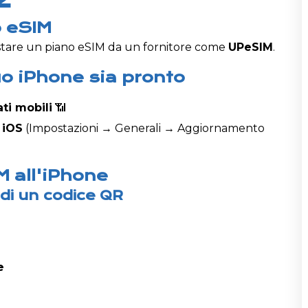
o eSIM
uistare un piano eSIM da un fornitore come
UPeSIM
.
 tuo iPhone sia pronto
ati mobili
📶
 iOS
(Impostazioni → Generali → Aggiornamento
M all'iPhone
di un codice QR
e