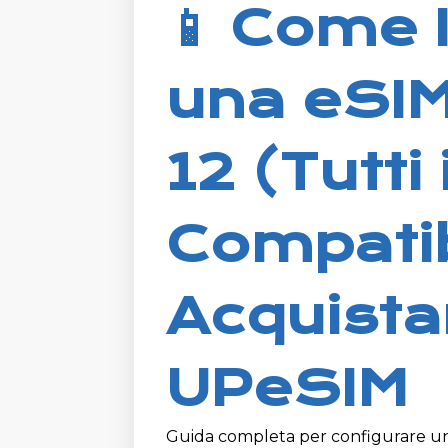
📱 Come I
una eSIM
12 (Tutti 
Compatib
Acquista
UPeSIM
Guida completa per configurare una