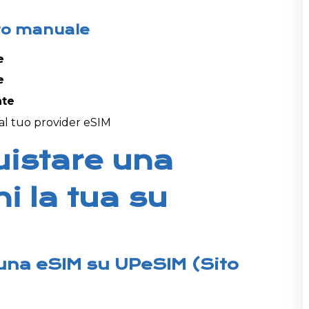
o
nto manuale
e
e
nte
 dal tuo provider eSIM
uistare una
i la tua su
una eSIM su UPeSIM (Sito