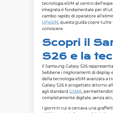
tecnologia eSIM al centro dell'esp
integrata è fondamentale per sfrutt
cambio rapido di operatore all'elimi
UPeSIM
, questa guida copre tutte l
conoscere.
Scopri il S
S26 e la te
Il Samsung Galaxy S26 rappresenta 
Sebbene i miglioramenti di display e
della tecnologia eSIM avanzata a t
Galaxy S26 è progettato attorno al
agli standard
GSMA
, permettendoti 
completamente digitale, senza alcu
I giorni in cui si cercava una graffe