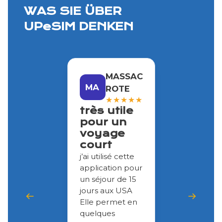
WAS SIE ÜBER
UPeSIM DENKEN
MASSAC
MA
ROTE
★
★
★
★
★
très utile
pour un
voyage
court
j’ai utilisé cette
application pour
un séjour de 15
jours aux USA
Elle permet en
quelques