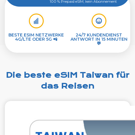
100 % Prepaid eSIM, kein Abonnement
BESTE ESIM NETZWERKE
24/7 KUNDENDIENST
4G/LTE ODER 5G 📲
ANTWORT IN 15 MINUTEN
💬
Die beste eSIM Taiwan für
das Reisen
€10.99
VAT excl.
10 GB 30 Tage
Roaming weiter
Chunghwa