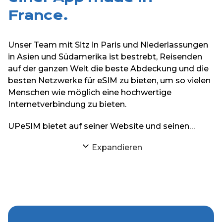
France.
Unser Team mit Sitz in Paris und Niederlassungen
in Asien und Südamerika ist bestrebt, Reisenden
auf der ganzen Welt die beste Abdeckung und die
besten Netzwerke für eSIM zu bieten, um so vielen
Menschen wie möglich eine hochwertige
Internetverbindung zu bieten.
UPeSIM bietet auf seiner Website und seinen
iPhone- und Android-Anwendungen eSIMs für
Expandieren
mehr als 200 Reiseziele auf der ganzen Welt an.