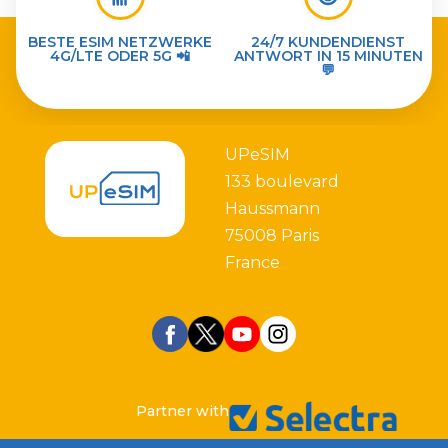
BESTE ESIM NETZWERKE
24/7 KUNDENDIENST
4G/LTE ODER 5G 📲
ANTWORT IN 15 MINUTEN
💬
UPeSIM
133 boulevard
Haussmann
75008 Paris
France
Partner with