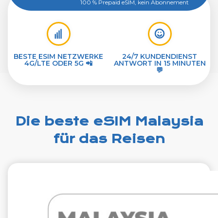
100 % Prepaid eSIM, kein Abonnement
BESTE ESIM NETZWERKE
24/7 KUNDENDIENST
4G/LTE ODER 5G 📲
ANTWORT IN 15 MINUTEN
💬
Die beste eSIM Malaysia
für das Reisen
€2.99
VAT excl.
1 GB 7 Tage
Roaming weiter
Maxis