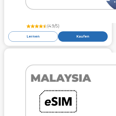
(4.9/5)
Lernen
Kaufen
€12.99
VAT excl.
10 GB 30 Tage
Roaming weiter
Maxis