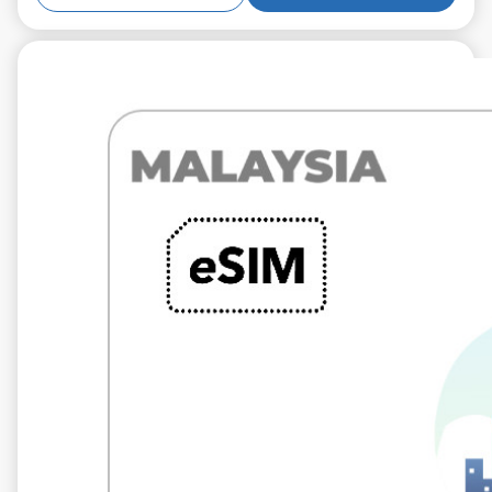
€7.99
VAT excl.
5 GB 10 Tage
Roaming weiter
Maxis