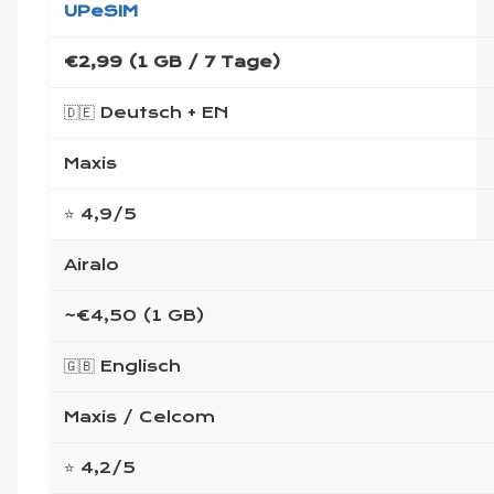
UPeSIM
€2,99 (1 GB / 7 Tage)
🇩🇪 Deutsch + EN
Maxis
⭐ 4,9/5
Airalo
~€4,50 (1 GB)
🇬🇧 Englisch
Maxis / Celcom
⭐ 4,2/5