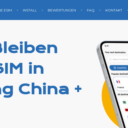
SE ESIM
INSTALL
BEWERTUNGEN
FAQ
KONTAKT
leiben
IM in
g China +