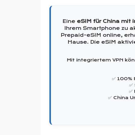
Eine
eSIM für China mit 
Ihrem Smartphone zu akt
Prepaid-eSIM online, erh
Hause. Die eSIM aktivi
Mit integriertem VPN kö
✅ 100% 
✅ 
✅ 
✅ China U