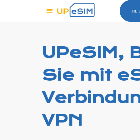
REI
UPeSIM, B
Sie mit eS
Verbindun
VPN