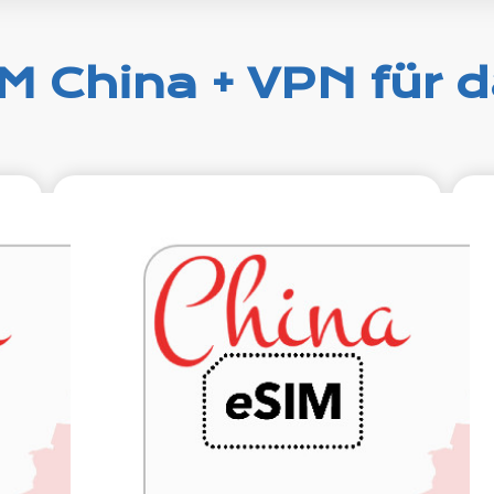
M China + VPN für 
99
€9.99
xcl.
VAT excl.
age
5 GB 10 Tage
iter
Roaming weiter
icom
China Unicom