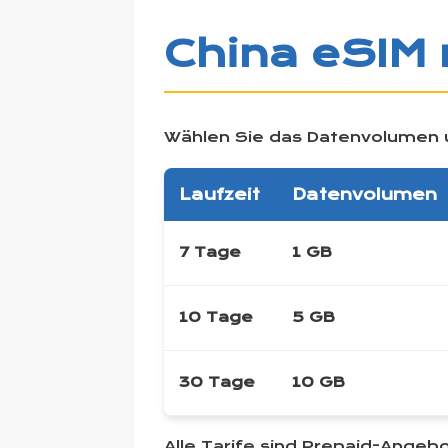
China eSIM 
Wählen Sie das Datenvolumen un
Laufzeit
Datenvolumen
7 Tage
1 GB
10 Tage
5 GB
30 Tage
10 GB
Alle Tarife sind Prepaid-Angeb