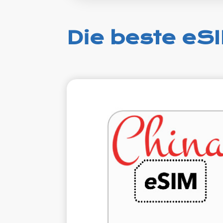
Die beste eSI
€4.
VAT e
1 GB 7 T
Roaming we
China Un