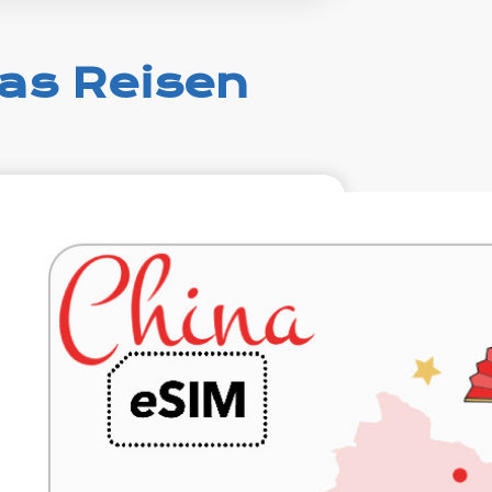
das Reisen
€19.99
VAT excl.
10 GB 30 Tage
Roaming weiter
China Unicom