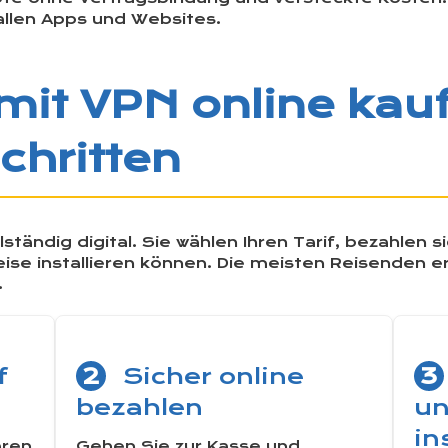
llen Apps und Websites.
mit VPN online kauf
chritten
llständig digital. Sie wählen Ihren Tarif, bezahlen 
eise installieren können. Die meisten Reisenden
.
f
2
Sicher online
3
bezahlen
un
in
aren
Gehen Sie zur Kasse und