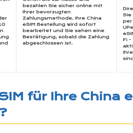
bezahlen Sie sicher online mit
Dir
Ihrer bevorzugten
Sie
der
Zahlungsmethode. Ihre China
per
 10
eSIM Bestellung wird sofort
UPe
en
bearbeitet und Sie sehen eine
eSI
zung
Bestätigung, sobald die Zahlung
Fi -
und
abgeschlossen ist.
akt
Ihr
sin
M für Ihre China e
?