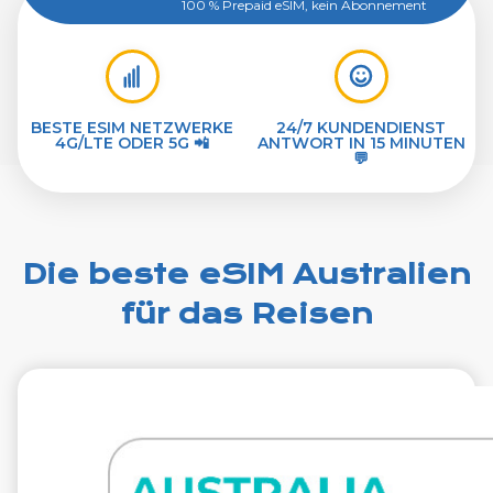
100 % Prepaid eSIM, kein Abonnement
BESTE ESIM NETZWERKE
24/7 KUNDENDIENST
4G/LTE ODER 5G 📲
ANTWORT IN 15 MINUTEN
💬
Die beste eSIM Australien
für das Reisen
€12.99
VAT excl.
10 GB 30 Tage
Roaming weiter
Optus