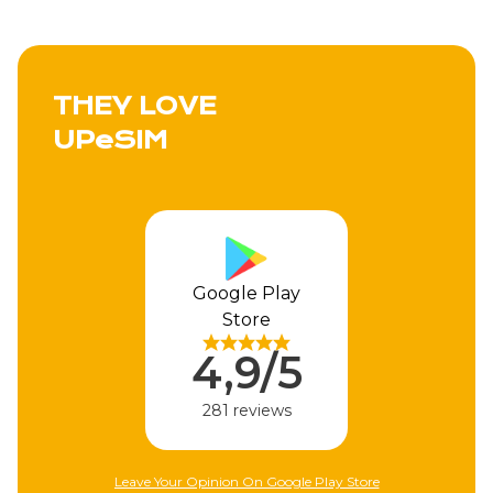
THEY LOVE
UPeSIM
Google Play
Store
4,9/5
281 reviews
Leave Your Opinion On Google Play Store