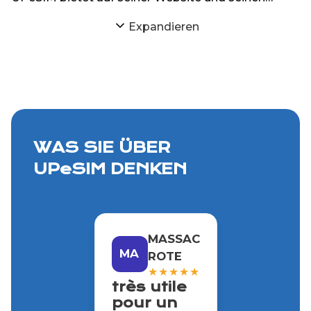
iPhone- und Android-Anwendungen eSIMs für
Expandieren
mehr als 200 Reiseziele auf der ganzen Welt an.
WAS SIE ÜBER
UPeSIM DENKEN
MASSAC
MA
ROTE
★
★
★
★
★
très utile
pour un