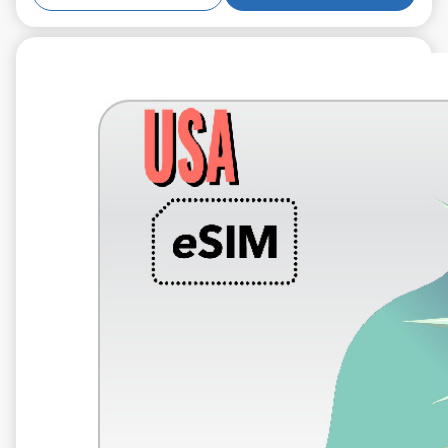
€6.99
VAT excl.
5 GB 10 Tage
Roaming weiter
T-Mobile