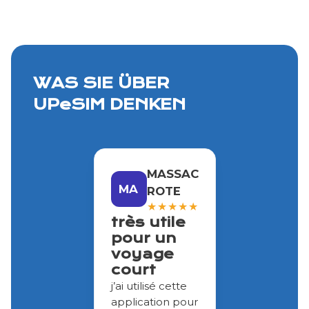
WAS SIE ÜBER
UPeSIM DENKEN
MASSAC
MA
ROTE
★
★
★
★
★
très utile
pour un
voyage
court
j’ai utilisé cette
application pour