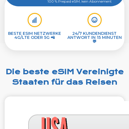
100 % Prepaid eSIM, kein Abonnement
BESTE ESIM NETZWERKE
24/7 KUNDENDIENST
4G/LTE ODER 5G 📲
ANTWORT IN 15 MINUTEN
💬
Die beste eSIM Vereinigte
Staaten für das Reisen
€1.99
VAT excl.
1 GB 7 Tage
Roaming weiter
T-Mobile