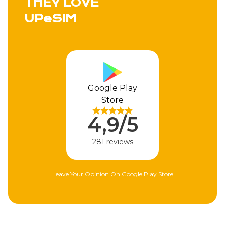
THEY LOVE
UPeSIM
Apple Store
4,9/5
310 reviews
y Store
Leave Your Opinion On Apple Store