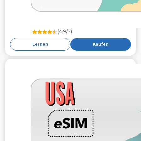
(4.9/5)
Lernen
Kaufen
€12.99
VAT excl.
10 GB 30 Tage
Roaming weiter
T-Mobile