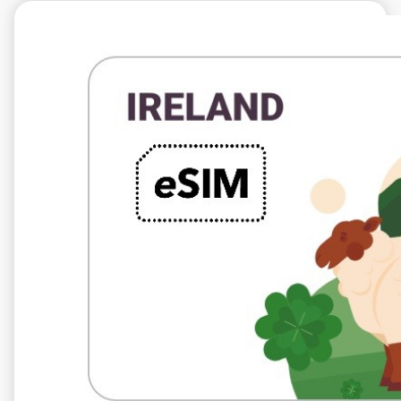
€5.99
VAT excl.
5 GB 10 Tage
Roaming weiter
Three