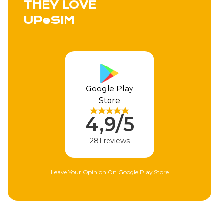
THEY LOVE
UPeSIM
Google Play
Appl
Store
4,
4,9/5
310 
281 reviews
ave Your Opinion On Google Play Store
Leave Your Opin