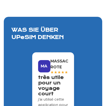
WAS SIE ÜBER
UPeSIM DENKEN
MASSAC
MA
ROTE
★
★
★
★
★
très utile
pour un
voyage
court
j’ai utilisé cette
application pour