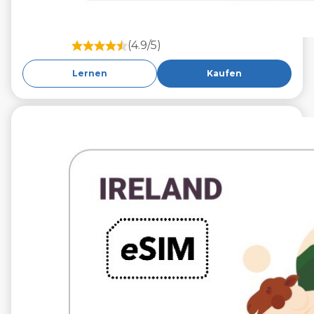
(4.9/5)
Lernen
Kaufen
€9.99
VAT excl.
10 GB 30 Tage
Roaming weiter
Three