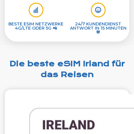
BESTE ESIM NETZWERKE
24/7 KUNDENDIENST
4G/LTE ODER 5G 📲
ANTWORT IN 15 MINUTEN
💬
Die beste eSIM Irland für
das Reisen
€1.99
VAT excl.
1 GB 7 Tage
Roaming weiter
Three