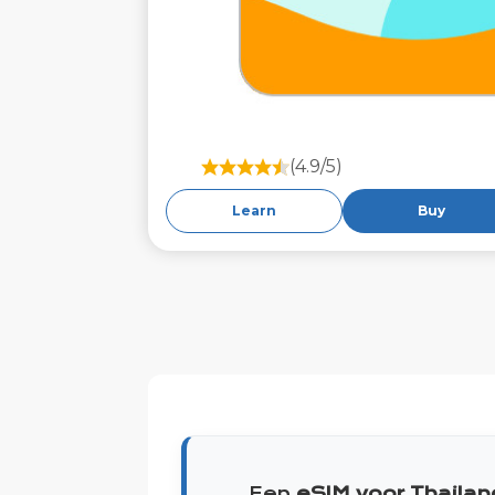
(4.9/5)
Learn
Buy
Een
eSIM voor Thailan