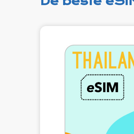
De beste eSI
€2.
VAT e
1 GB 7 da
Roamin