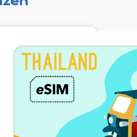
izen
€19.99
VAT excl.
10 GB 30 dagen
Roaming on
AIS