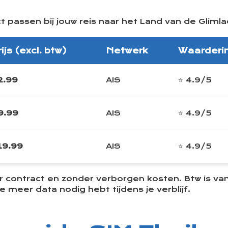
t passen bij jouw reis naar het Land van de Glimla
ijs (excl. btw)
Netwerk
Waarderi
2.99
AIS
⭐ 4.9/5
9.99
AIS
⭐ 4.9/5
19.99
AIS
⭐ 4.9/5
er contract en zonder verborgen kosten. Btw is va
e meer data nodig hebt tijdens je verblijf.