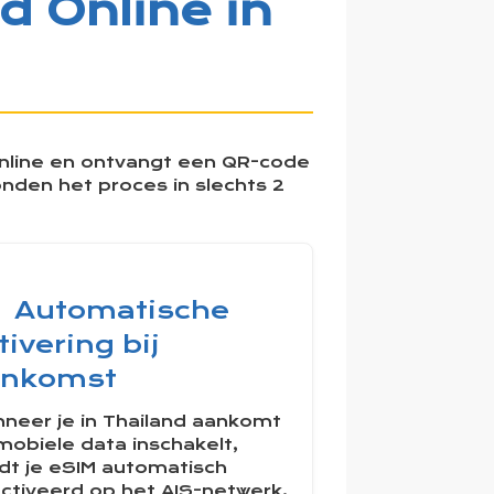
d Online in
ig online en ontvangt een QR-code
onden het proces in slechts 2
Automatische
tivering bij
ankomst
neer je in Thailand aankomt
mobiele data inschakelt,
dt je eSIM automatisch
ctiveerd op het AIS-netwerk.