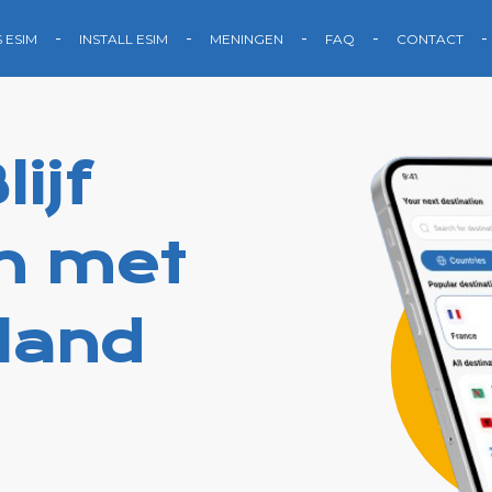
S ESIM
INSTALL ESIM
MENINGEN
FAQ
CONTACT
ijf
n met
land