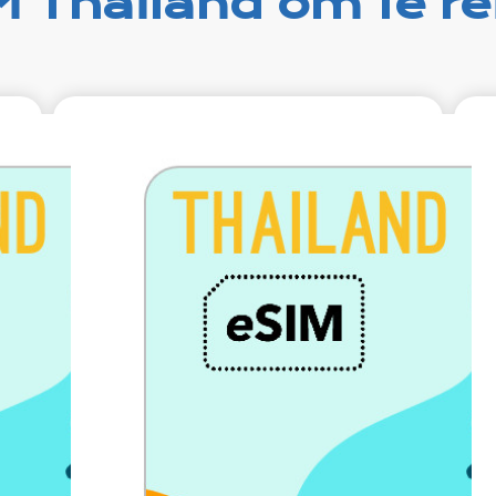
M Thailand om te re
99
€9.99
xcl.
VAT excl.
gen
5 GB 10 dagen
g on
Roaming on
AIS
AIS