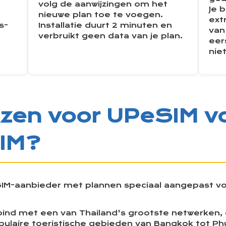
volg de aanwijzingen om het
Je 
nieuwe plan toe te voegen.
ext
s-
Installatie duurt 2 minuten en
van
verbruikt geen data van je plan.
eer
niet
en voor UPeSIM vo
SIM?
SIM-aanbieder met plannen speciaal aangepast voo
ind met een van Thailand's grootste netwerken,
pulaire toeristische gebieden van Bangkok tot Ph