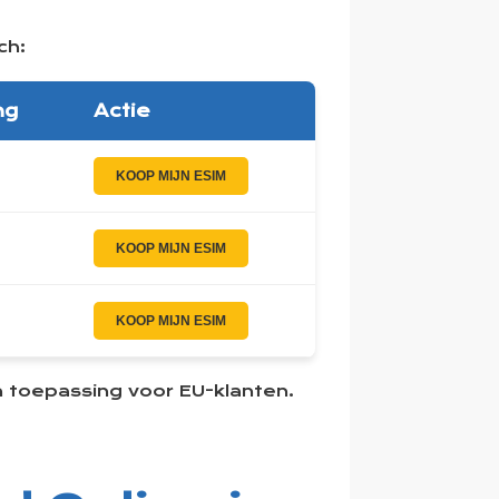
ch:
ng
Actie
KOOP MIJN ESIM
KOOP MIJN ESIM
KOOP MIJN ESIM
n toepassing voor EU-klanten.