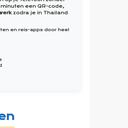
 2 minuten een QR-code,
werk
zodra je in Thailand
ten en reis-apps door heel
e
d
zen