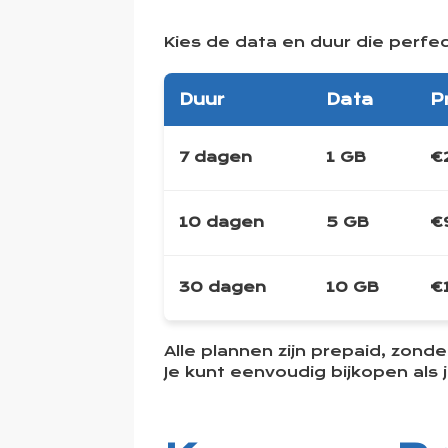
Kies de data en duur die perfec
Duur
Data
Pr
7 dagen
1 GB
€
10 dagen
5 GB
€
30 dagen
10 GB
€
Alle plannen zijn prepaid, zond
Je kunt eenvoudig bijkopen als j