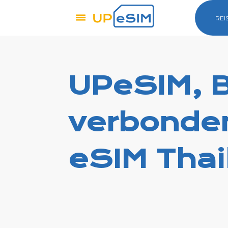
REI
UPeSIM, Bl
verbonde
eSIM Thai