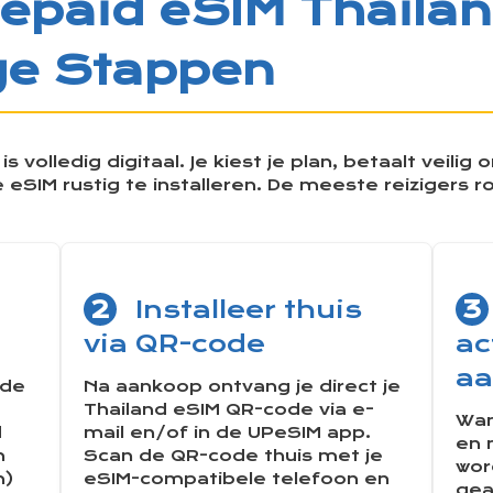
epaid eSIM Thailan
ge Stappen
s volledig digitaal. Je kiest je plan, betaalt veil
 eSIM rustig te installeren. De meeste reizigers r
d
2
Installeer thuis
3
via QR-code
ac
a
 de
Na aankoop ontvang je direct je
Thailand eSIM QR-code via e-
Wan
d
mail en/of in de UPeSIM app.
en 
n
Scan de QR-code thuis met je
wor
n)
eSIM-compatibele telefoon en
gea