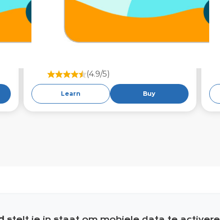
(4.9/5)
Learn
Buy
d
stelt je in staat om mobiele data te activer