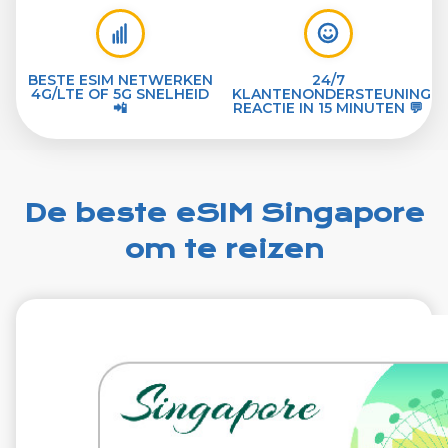
BESTE ESIM NETWERKEN
24/7
4G/LTE OF 5G SNELHEID
KLANTENONDERSTEUNING
📲
REACTIE IN 15 MINUTEN 💬
De beste eSIM Singapore
om te reizen
€10.99
VAT excl.
10 GB
30 dagen
Roaming on
Singtel