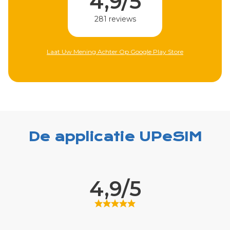
/5
310 reviews
ews
 Google Play Store
Laat Uw Mening Achter Op Apple Store
De applicatie UPeSIM
4,9/5