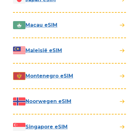
Macau eSIM
Maleisië eSIM
Montenegro eSIM
Noorwegen eSIM
Singapore eSIM