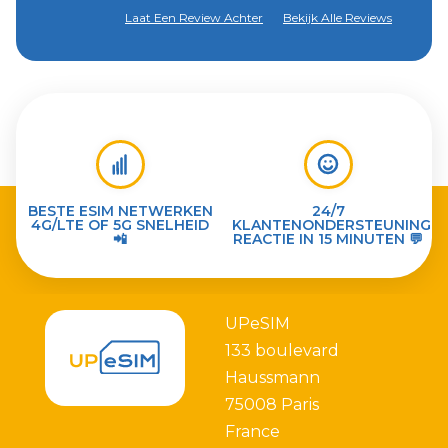
Laat Een Review Achter
Bekijk Alle Reviews
BESTE ESIM NETWERKEN
24/7
4G/LTE OF 5G SNELHEID
KLANTENONDERSTEUNING
📲
REACTIE IN 15 MINUTEN 💬
UPeSIM
133 boulevard
Haussmann
75008 Paris
France