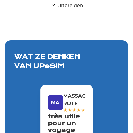
Uitbreiden
en zijn iPhone- en Android-applicaties.
WAT ZE DENKEN
VAN UPeSIM
MASSAC
MA
ROTE
★
★
★
★
★
très utile
pour un
voyage