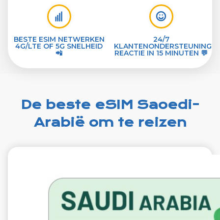
BESTE ESIM NETWERKEN
24/7
4G/LTE OF 5G SNELHEID
KLANTENONDERSTEUNING
📲
REACTIE IN 15 MINUTEN 💬
De beste eSIM Saoedi-
Arabië om te reizen
€19.99
VAT excl.
1 GB 7 dagen
Roaming on
Mobily