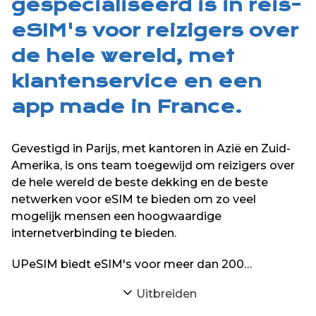
gespecialiseerd is in reis-
eSIM's voor reizigers over
de hele wereld, met
klantenservice en een
app made in France.
Gevestigd in Parijs, met kantoren in Azië en Zuid-
Amerika, is ons team toegewijd om reizigers over
de hele wereld de beste dekking en de beste
netwerken voor eSIM te bieden om zo veel
mogelijk mensen een hoogwaardige
internetverbinding te bieden.
UPeSIM biedt eSIM's voor meer dan 200
bestemmingen over de hele wereld op zijn website
Uitbreiden
en zijn iPhone- en Android-applicaties.