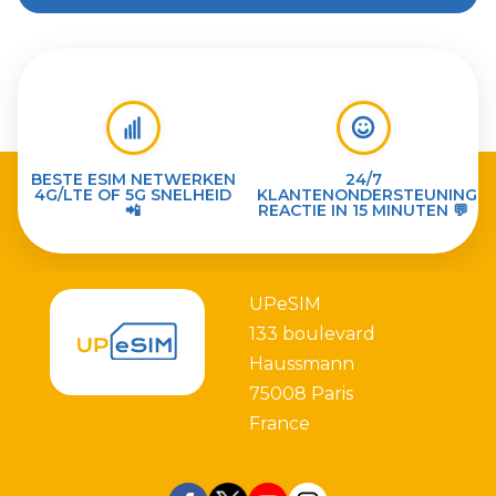
BESTE ESIM NETWERKEN
24/7
4G/LTE OF 5G SNELHEID
KLANTENONDERSTEUNING
📲
REACTIE IN 15 MINUTEN 💬
UPeSIM
133 boulevard
Haussmann
75008 Paris
France