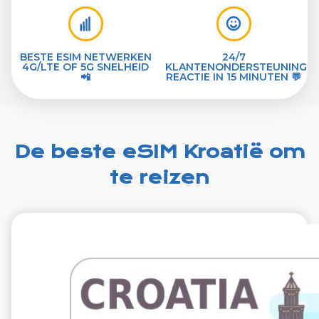
BESTE ESIM NETWERKEN
24/7
4G/LTE OF 5G SNELHEID
KLANTENONDERSTEUNING
📲
REACTIE IN 15 MINUTEN 💬
De beste eSIM Kroatië om
te reizen
€1.99
VAT excl.
1 GB 7 dagen
Roaming on
A1 Hrvatska