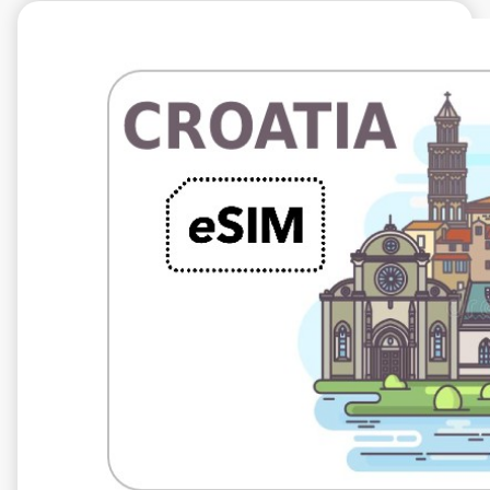
€5.99
VAT excl.
5 GB 10 dagen
Roaming on
A1 Hrvatska