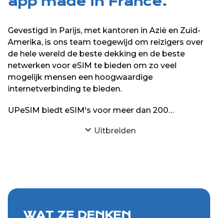
app made in France.
Gevestigd in Parijs, met kantoren in Azië en Zuid-
Amerika, is ons team toegewijd om reizigers over
de hele wereld de beste dekking en de beste
netwerken voor eSIM te bieden om zo veel
mogelijk mensen een hoogwaardige
internetverbinding te bieden.
UPeSIM biedt eSIM's voor meer dan 200
bestemmingen over de hele wereld op zijn website
Uitbreiden
en zijn iPhone- en Android-applicaties.
WAT ZE DENKEN