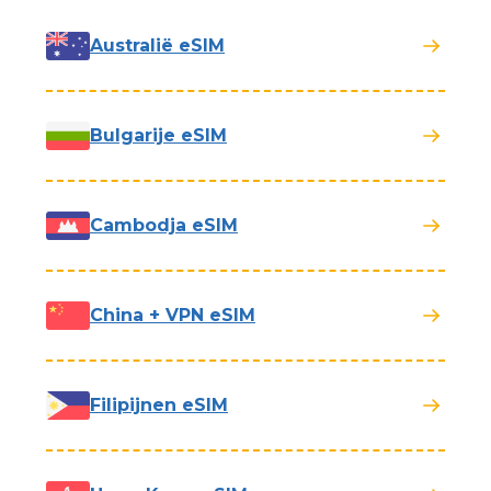
Australië eSIM
Bulgarije eSIM
Cambodja eSIM
China + VPN eSIM
Filipijnen eSIM