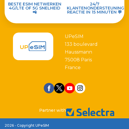
BESTE ESIM NETWERKEN
24/7
4G/LTE OF 5G SNELHEID
KLANTENONDERSTEUNING
📲
REACTIE IN 15 MINUTEN 💬
UPeSIM
133 boulevard
Haussmann
75008 Paris
France
Partner with
2026 - Copyright UPeSIM