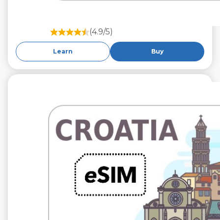
(4.9/5)
Learn
Buy
€9.99
VAT excl.
10 GB
30 dagen
Roaming on
A1 Hrvatska