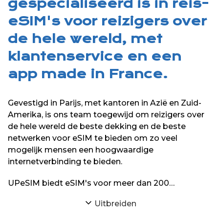
gespecialiseerd is in reis-
eSIM's voor reizigers over
de hele wereld, met
klantenservice en een
app made in France.
Gevestigd in Parijs, met kantoren in Azië en Zuid-
Amerika, is ons team toegewijd om reizigers over
de hele wereld de beste dekking en de beste
netwerken voor eSIM te bieden om zo veel
mogelijk mensen een hoogwaardige
internetverbinding te bieden.
UPeSIM biedt eSIM's voor meer dan 200
bestemmingen over de hele wereld op zijn website
Uitbreiden
en zijn iPhone- en Android-applicaties.