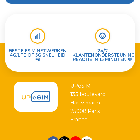
BESTE ESIM NETWERKEN
24/7
4G/LTE OF 5G SNELHEID
KLANTENONDERSTEUNING
📲
REACTIE IN 15 MINUTEN 💬
UPeSIM
133 boulevard
Haussmann
75008 Paris
France