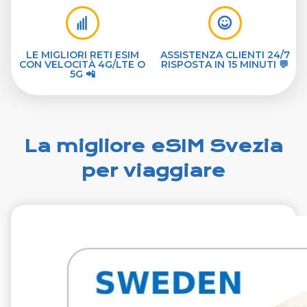
LE MIGLIORI RETI ESIM
ASSISTENZA CLIENTI 24/7
CON VELOCITÀ 4G/LTE O
RISPOSTA IN 15 MINUTI 💬
5G 📲
La migliore eSIM Svezia
per viaggiare
€1.99
VAT excl.
1 GB 7 giorni
Roaming on
Tre