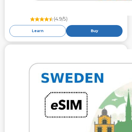
(4.9/5)
Learn
Buy
€9.99
VAT excl.
10 GB 30 giorni
Roaming on
Tre