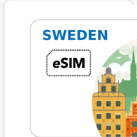
€5.99
VAT excl.
5 GB 10 giorni
Roaming on
Tre