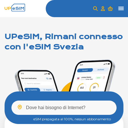
UPeSIM, Rimani connesso
con l'eSIM Svezia
eSIM prepagata al 100%, nessun abbonamento