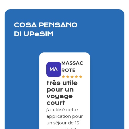
COSA PENSANO
DI UPeSIM
MASSAC
MA
ROTE
★
★
★
★
★
très utile
pour un
voyage
court
j’ai utilisé cette
application pour
un séjour de 15