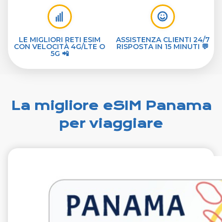
LE MIGLIORI RETI ESIM
ASSISTENZA CLIENTI 24/7
CON VELOCITÀ 4G/LTE O
RISPOSTA IN 15 MINUTI 💬
5G 📲
La migliore eSIM Panama
per viaggiare
€29.99
VAT excl.
1 GB 7 giorni
Roaming on
Millicom