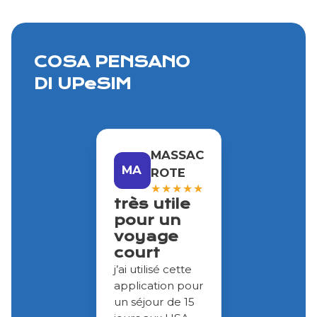
COSA PENSANO
DI UPeSIM
MASSAC
MA
ROTE
★
★
★
★
★
très utile
pour un
voyage
court
j’ai utilisé cette
application pour
un séjour de 15