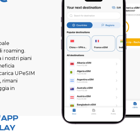
bale
di roaming.
i nostri piani
neficia
 Scarica UPeSIM
, rimani
ggia in
'APP
LAY