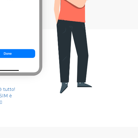
 tutto!
eSIM è
🏻