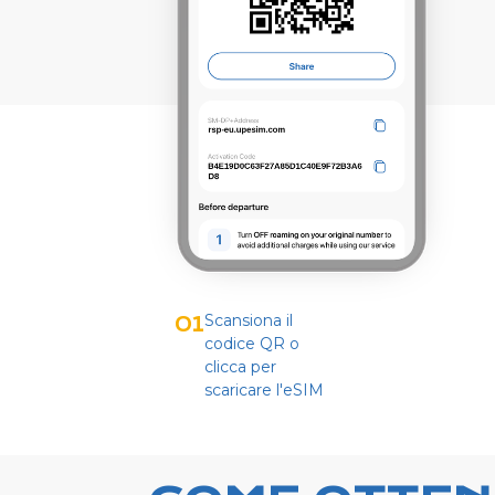
Scansiona il
01
codice QR o
clicca per
scaricare l'eSIM