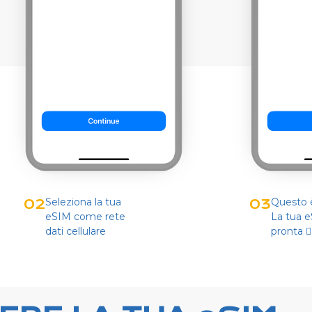
Seleziona la tua
Questo è
02
03
eSIM come rete
La tua 
dati cellulare
pronta 👌