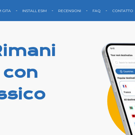
M GITA
INSTALL ESIM
RECENSIONI
FAQ
CONTATTO
Rimani
 con
ssico