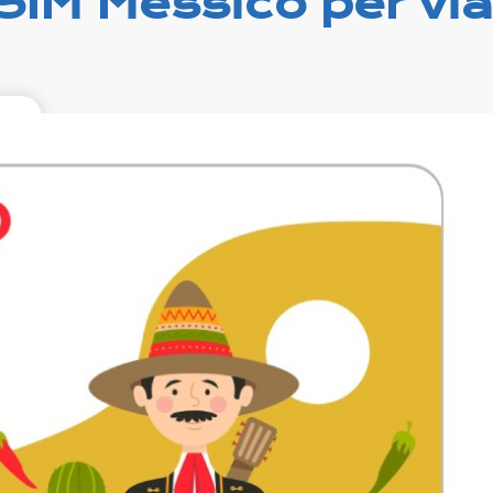
SIM Messico per vi
99
xcl.
rni
g on
T&T