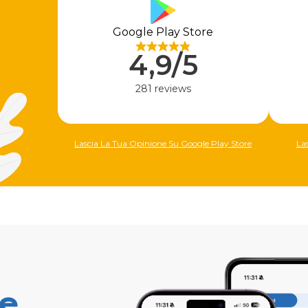
Google Play Store
4,9/5
281 reviews
Lascia La Tua Opinione Su Google Play Store
La
ne