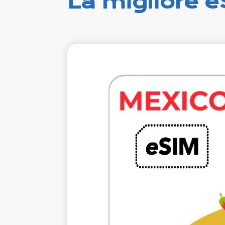
La migliore e
€12.
VAT e
1 GB 7 gio
Roamin
A