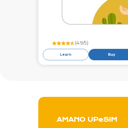
(4.9/5)
Learn
Buy
AMANO UPeSIM