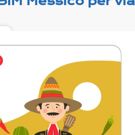
SIM Messico per vi
99
xcl.
rni
g on
T&T