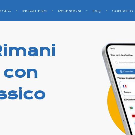
M GITA
INSTALL ESIM
RECENSIONI
FAQ
CONTATTO
Rimani
 con
ssico