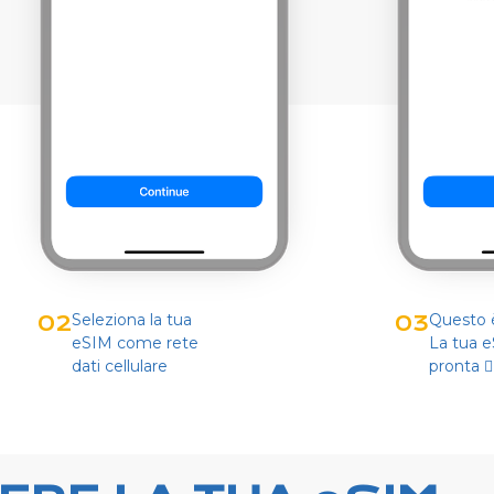
Seleziona la tua
Questo è
02
03
eSIM come rete
La tua 
dati cellulare
pronta 👌