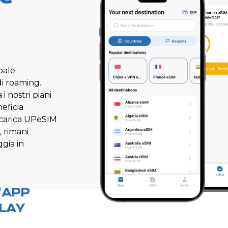
bale
di roaming.
i nostri piani
neficia
 Scarica UPeSIM
, rimani
ggia in
'APP
LAY