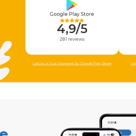
Google Play Store
4,9/5
281 reviews
Lascia La Tua Opinione Su Google Play Store
La
ne