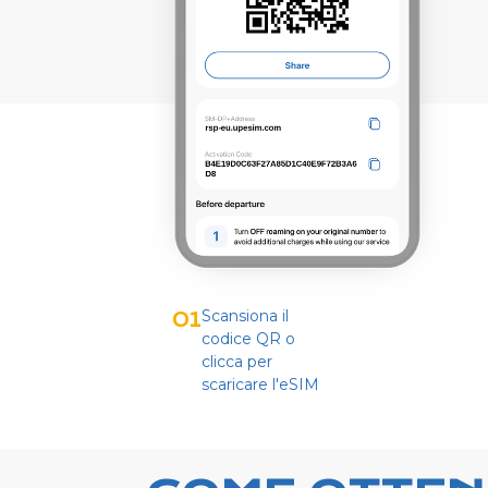
Scansiona il
01
codice QR o
clicca per
scaricare l'eSIM