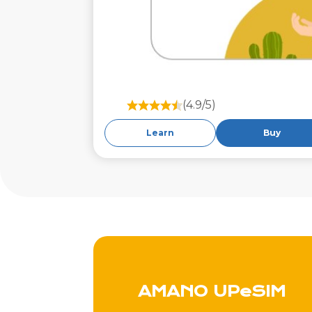
(4.9/5)
Learn
Buy
AMANO UPeSIM