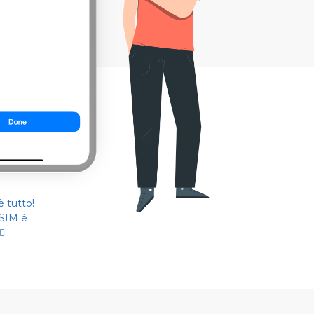
 tutto!
eSIM è
🏻