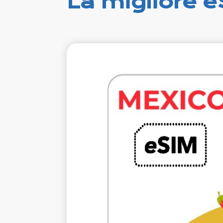
La migliore e
€12.
VAT e
1 GB 7 gio
Roamin
A