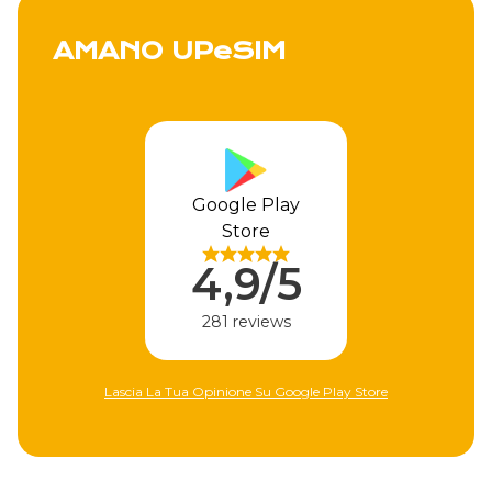
AMANO UPeSIM
Google Play
Store
4,9/5
281 reviews
Lascia La Tua Opinione Su Google Play Store
Lascia L