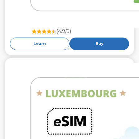
(4.9/5)
Learn
Buy
€9.99
VAT excl.
10 GB 30 giorni
Roaming on
Tango