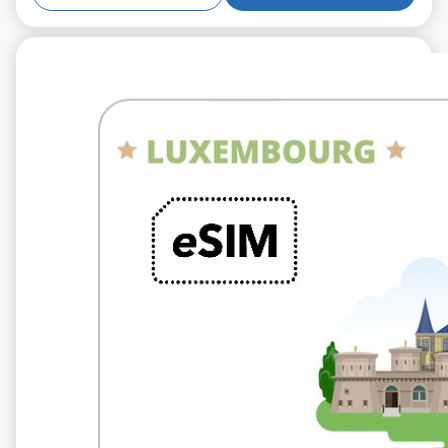
€5.99
VAT excl.
5 GB 10 giorni
Roaming on
Tango