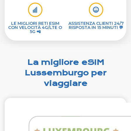
LE MIGLIORI RETI ESIM
ASSISTENZA CLIENTI 24/7
CON VELOCITÀ 4G/LTE O
RISPOSTA IN 15 MINUTI 💬
5G 📲
La migliore eSIM
Lussemburgo per
viaggiare
€1.99
VAT excl.
1 GB 7 giorni
Roaming on
Tango