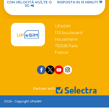
CON VELOCITÀ 4G/LTE O
RISPOSTA IN 15 MINUTI 💬
5G 📲
UPeSIM
133 boulevard
Haussmann
75008 Paris
France
Partner with
2026 - Copyright UPeSIM