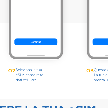
Seleziona la tua
Questo è
02
03
eSIM come rete
La tua 
dati cellulare
pronta 👌