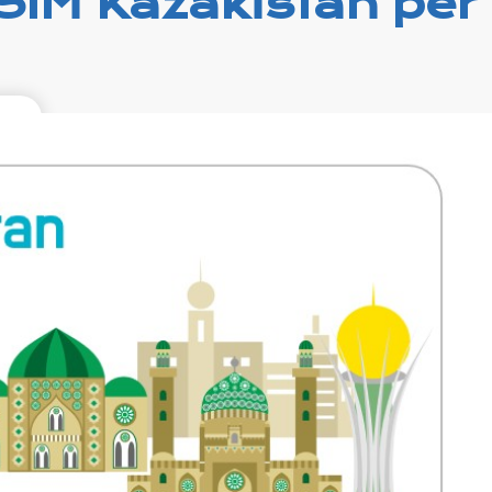
SIM Kazakistan per
99
xcl.
rni
g on
ILE