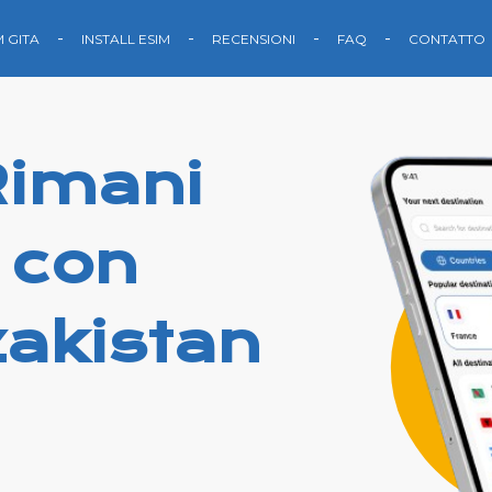
M GITA
INSTALL ESIM
RECENSIONI
FAQ
CONTATTO
Rimani
 con
zakistan