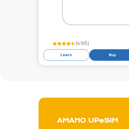
(4.9/5)
Learn
Buy
AMANO UPeSIM