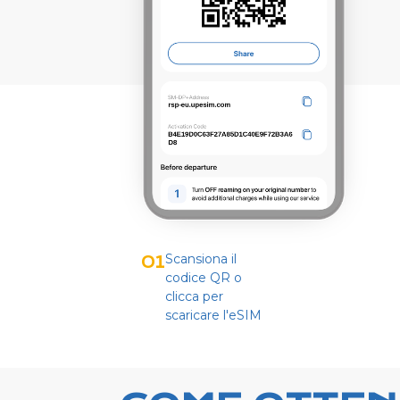
Scansiona il
01
codice QR o
clicca per
scaricare l'eSIM