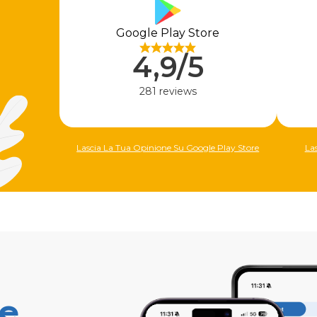
Google Play Store
4,9/5
281 reviews
Lascia La Tua Opinione Su Google Play Store
La
ne