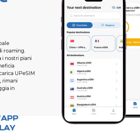
bale
di roaming.
i nostri piani
neficia
 Scarica UPeSIM
, rimani
ggia in
'APP
LAY