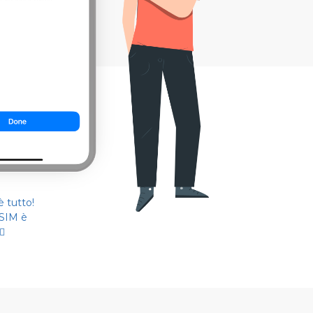
 tutto!
eSIM è
🏻