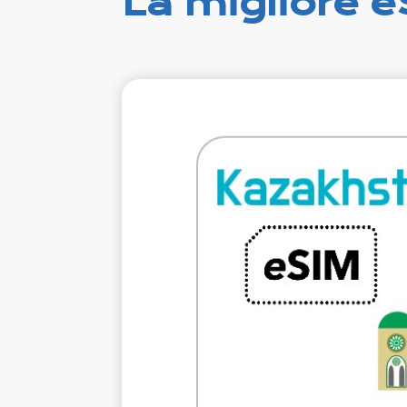
La migliore e
€12.
VAT e
5 GB 10 gio
Roamin
K-MOB