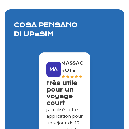
COSA PENSANO
DI UPeSIM
MASSAC
MA
ROTE
★
★
★
★
★
très utile
pour un
voyage
court
j’ai utilisé cette
application pour
un séjour de 15