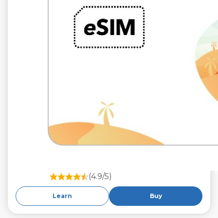
(4.9/5)
Learn
Buy