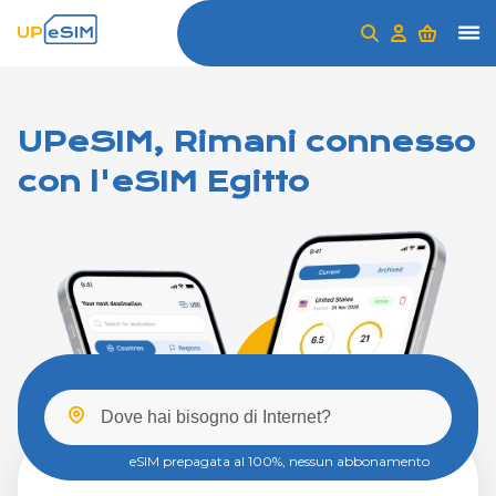
UPeSIM, Rimani connesso
con l'eSIM Egitto
eSIM prepagata al 100%, nessun abbonamento