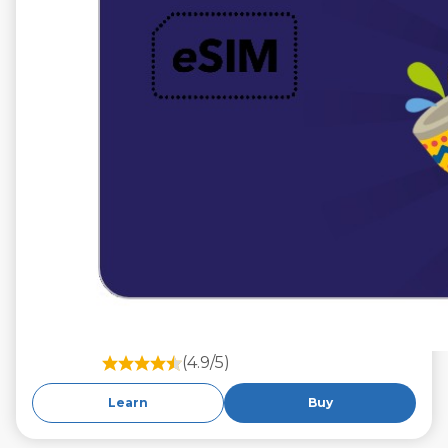
(4.9/5)
Learn
Buy