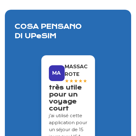
COSA PENSANO
DI UPeSIM
MASSAC
MA
ROTE
★
★
★
★
★
très utile
pour un
voyage
court
j’ai utilisé cette
application pour
un séjour de 15