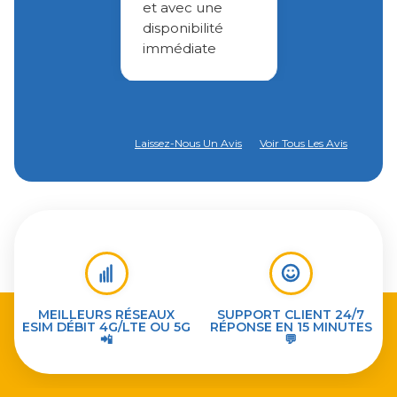
et avec une
disponibilité
immédiate
Laissez-Nous Un Avis
Voir Tous Les Avis
MEILLEURS RÉSEAUX
SUPPORT CLIENT 24/7
ESIM DÉBIT 4G/LTE OU 5G
RÉPONSE EN 15 MINUTES
📲
💬