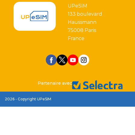
UPeSIM
133 boulevard
Haussmann
75008 Paris
France
Partenaire avec
2026 - Copyright UPeSIM