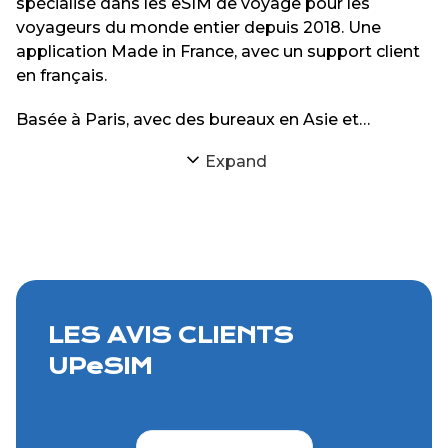
spécialisé dans les eSIM de voyage pour les
voyageurs du monde entier depuis 2018. Une
application Made in France, avec un support client
en français.
Basée à Paris, avec des bureaux en Asie et
Amérique du sud, notre équipe est dédiée à offrir
Expand
aux voyageurs du monde la meilleure couverture et
les meilleurs réseaux pour la eSIM afin d'offrir au
plus grand nombre une connexion internet de
qualité.
LES AVIS CLIENTS
UPeSIM