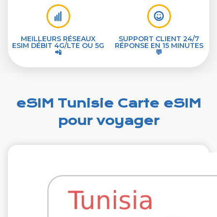
MEILLEURS RÉSEAUX
SUPPORT CLIENT 24/7
ESIM DÉBIT 4G/LTE OU 5G
RÉPONSE EN 15 MINUTES
📲
💬
eSIM Tunisie Carte eSIM
pour voyager
€14.99
VAT excl.
4 Go 7 jours
Roaming by
Ooredoo