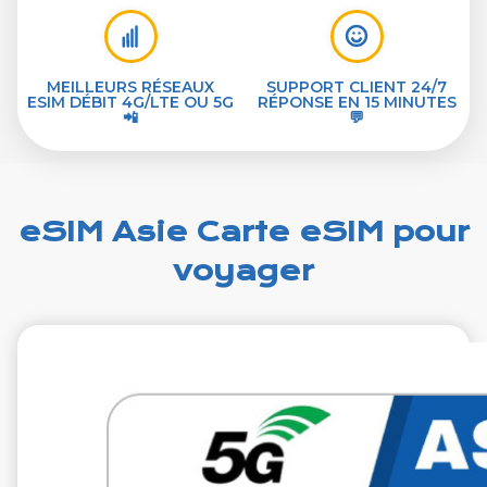
MEILLEURS RÉSEAUX
SUPPORT CLIENT 24/7
ESIM DÉBIT 4G/LTE OU 5G
RÉPONSE EN 15 MINUTES
📲
💬
eSIM Asie Carte eSIM pour
voyager
€1.99
VAT excl.
1 Go 7 jours
Roaming by
Network
Automatic selection
of the Network