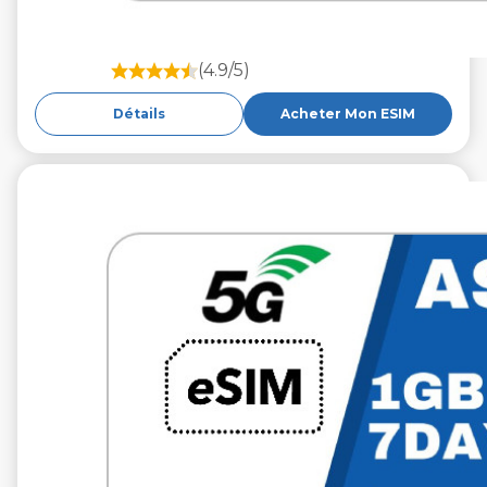
(4.9/5)
Détails
Acheter Mon ESIM
€19.99
VAT excl.
10 Go 30 jours
Roaming by
Network
Automatic selection
of the Network