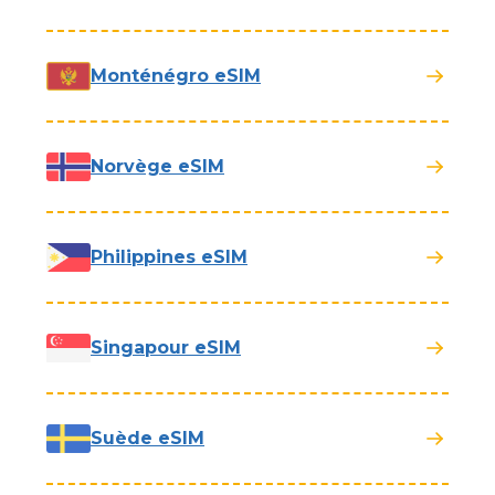
Monténégro eSIM
Norvège eSIM
Philippines eSIM
Singapour eSIM
Suède eSIM