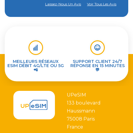
Laissez-Nous Un Avis
Voir Tous Les Avis
MEILLEURS RÉSEAUX
SUPPORT CLIENT 24/7
ESIM DÉBIT 4G/LTE OU 5G
RÉPONSE EN 15 MINUTES
📲
💬
UPeSIM
133 boulevard
Haussmann
75008 Paris
France