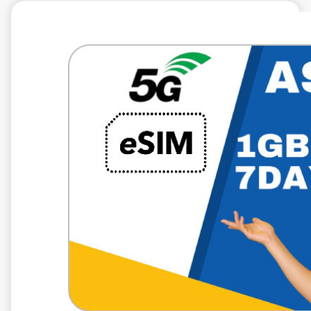
€9.99
VAT excl.
5 Go 10 jours
Roaming by
Network
Automatic selection
of the Network