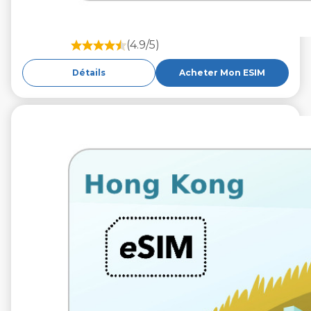
(4.9/5)
Détails
Acheter Mon ESIM
€12.99
VAT excl.
10 Go 30 jours
Roaming by
HKT