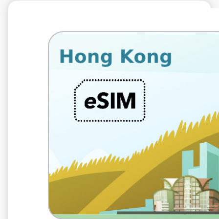
€9.99
VAT excl.
5 Go 10 jours
Roaming by
HKT