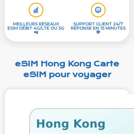
MEILLEURS RÉSEAUX
SUPPORT CLIENT 24/7
ESIM DÉBIT 4G/LTE OU 5G
RÉPONSE EN 15 MINUTES
📲
💬
eSIM Hong Kong Carte
eSIM pour voyager
€2.99
VAT excl.
1 Go 7 jours
Roaming by
HKT