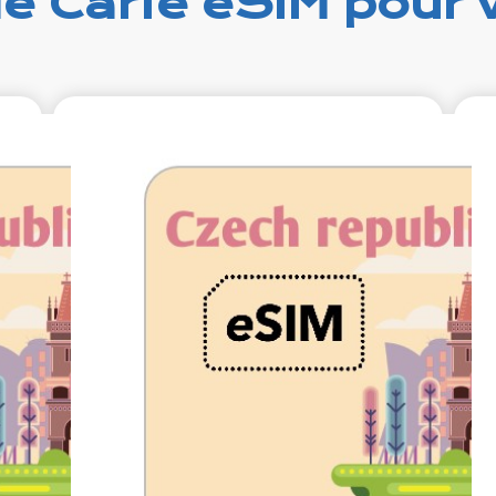
e Carte eSIM pour 
99
€5.99
xcl.
VAT excl.
urs
5 Go 10 jours
g by
Roaming by
O2
O2