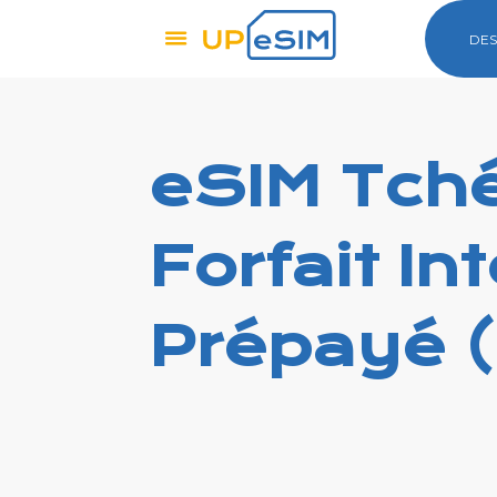
DES
eSIM Tché
Forfait In
Prépayé 