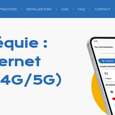
TINATIONS
INSTALLER ESIM
AVIS
FAQ
CONTACT
quie :
ternet
(4G/5G)