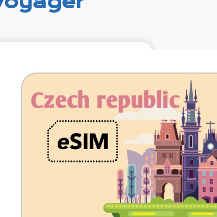
voyager
€9.99
VAT excl.
10 Go 30 jours
Roaming by
O2