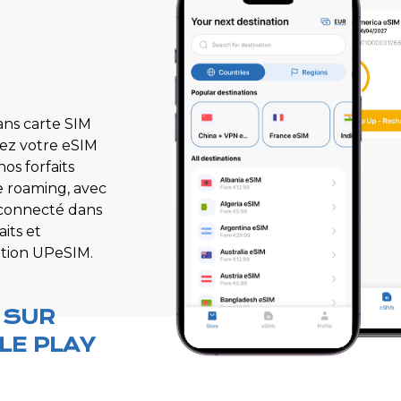
ans carte SIM
gez votre eSIM
os forfaits
e roaming, avec
z connecté dans
aits et
ation UPeSIM.
 SUR
LE PLAY