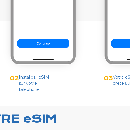
Installez l'eSIM
Votre e
02
03
sur votre
prête 👌🏻
téléphone
RE eSIM