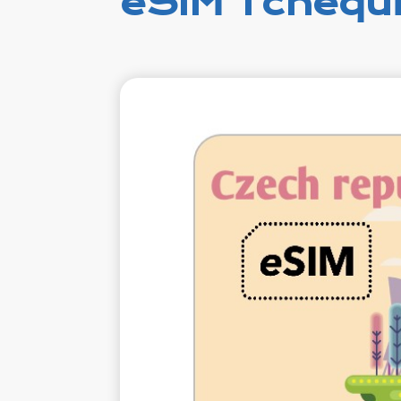
eSIM Tchéqui
€1.
VAT e
1 Go 7 jo
Roamin