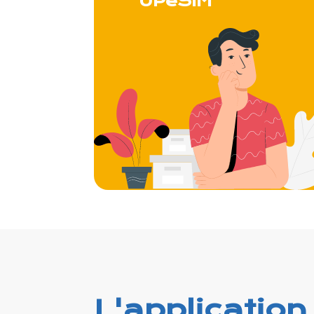
UPeSIM
L'application