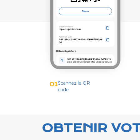
Scannez le QR
01
code
OBTENIR VOT