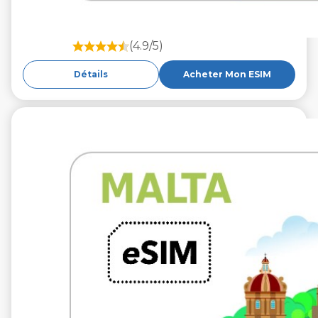
(4.9/5)
Détails
Acheter Mon ESIM
€9.99
VAT excl.
10 Go 30 jours
Roaming by
Epic