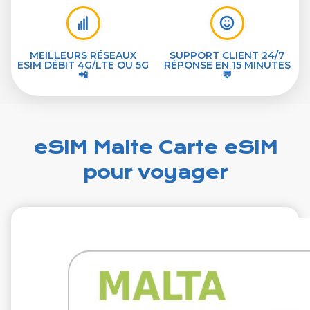
MEILLEURS RÉSEAUX
SUPPORT CLIENT 24/7
ESIM DÉBIT 4G/LTE OU 5G
RÉPONSE EN 15 MINUTES
📲
💬
eSIM Malte Carte eSIM
pour voyager
€1.99
VAT excl.
1 Go 7 jours
Roaming by
Epic