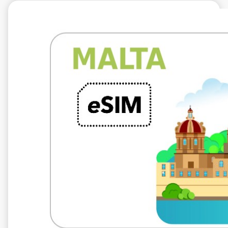
€5.99
VAT excl.
5 Go 10 jours
Roaming by
Epic