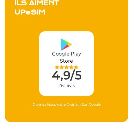
ILS AIMENT
UPeSIM
Google Play
Appl
Store
4,
4,9/5
31
281 avis
onnez Nous Votre Opinion Sur Google
Donnez Nous Votre 