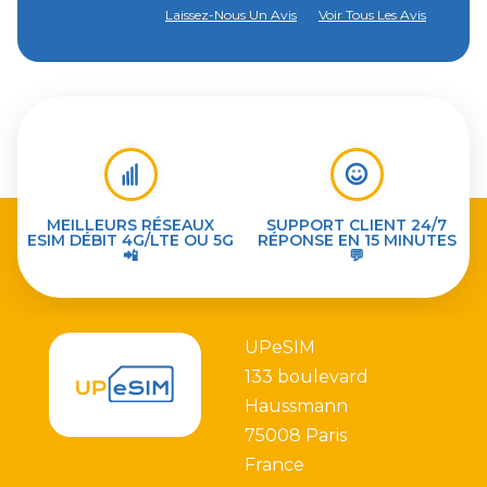
Laissez-Nous Un Avis
Voir Tous Les Avis
MEILLEURS RÉSEAUX
SUPPORT CLIENT 24/7
ESIM DÉBIT 4G/LTE OU 5G
RÉPONSE EN 15 MINUTES
📲
💬
UPeSIM
133 boulevard
Haussmann
75008 Paris
France