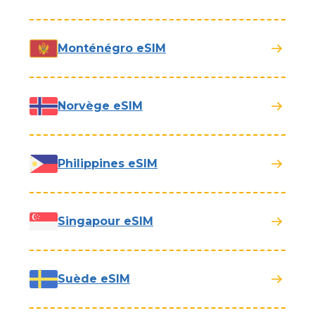
Monténégro eSIM
Norvège eSIM
Philippines eSIM
Singapour eSIM
Suède eSIM