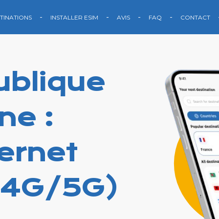
TINATIONS
INSTALLER ESIM
AVIS
FAQ
CONTACT
ublique
ne :
ternet
(4G/5G)