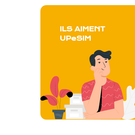
ILS AIMENT
UPeSIM