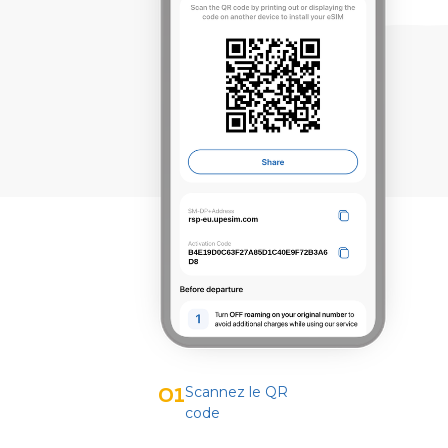
Scannez le QR
01
code