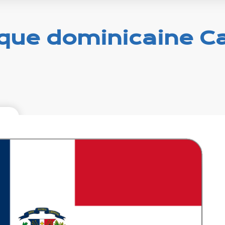
que dominicaine C
99
xcl.
urs
g by
ltice