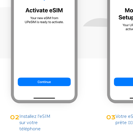
Installez l'eSIM
Votre e
02
03
sur votre
prête 👌🏻
téléphone