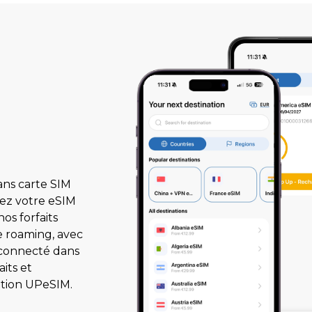
ans carte SIM
gez votre eSIM
os forfaits
e roaming, avec
z connecté dans
aits et
ation UPeSIM.