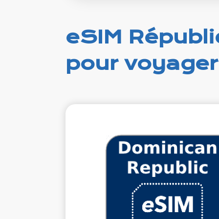
eSIM Républi
pour voyager
€19.
VAT e
1 Go 7 jo
Roamin
A