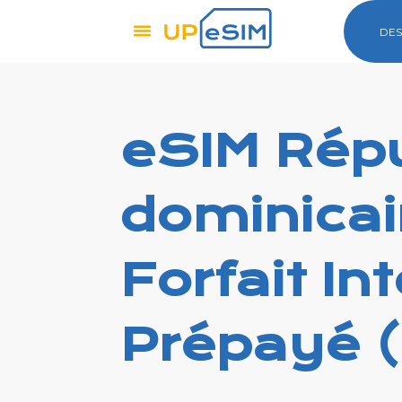
DES
eSIM Rép
dominicai
Forfait In
Prépayé 