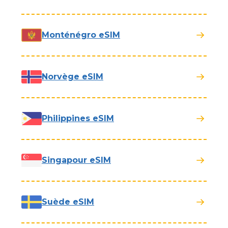
Monténégro eSIM
Norvège eSIM
Philippines eSIM
Singapour eSIM
Suède eSIM