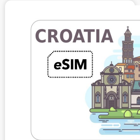
€5.99
VAT excl.
5 Go 10 jours
Roaming by
A1 Hrvatska