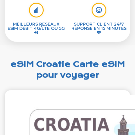
MEILLEURS RÉSEAUX
SUPPORT CLIENT 24/7
ESIM DÉBIT 4G/LTE OU 5G
RÉPONSE EN 15 MINUTES
📲
💬
eSIM Croatie Carte eSIM
pour voyager
€1.99
VAT excl.
1 Go 7 jours
Roaming by
A1 Hrvatska