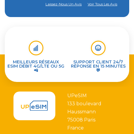
Laissez-Nous Un Avis
Voir Tous Les Avis
MEILLEURS RÉSEAUX
SUPPORT CLIENT 24/7
ESIM DÉBIT 4G/LTE OU 5G
RÉPONSE EN 15 MINUTES
📲
💬
UPeSIM
133 boulevard
Haussmann
75008 Paris
France