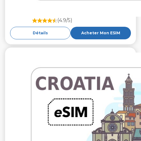
(4.9/5)
Détails
Acheter Mon ESIM
€9.99
VAT excl.
10 Go 30 jours
Roaming by
A1 Hrvatska