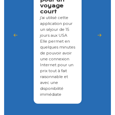
voyage
court
j’ai utilisé cette
application pour
un séjour de 15
jours aux USA
Elle permet en
quelques minutes
de pouvoir avoir
une connexion
Internet pour un
prix tout à fait
raisonnable et
avec une
disponibilité
immédiate