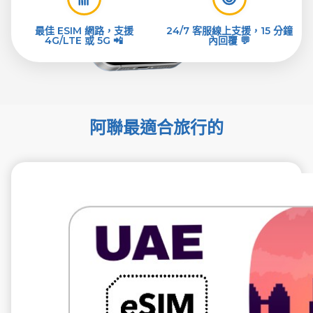
最佳 ESIM 網路，支援
24/7 客服線上支援，15 分鐘
4G/LTE 或 5G 📲
內回覆 💬
阿聯最適合旅行的
€5.99
不含稅
1 GB 7 天
電信提供商
du