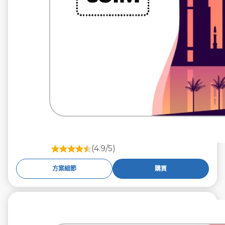
(4.9/5)
方案細節
購買
€29.99
不含稅