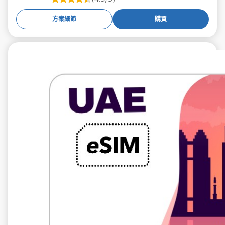
方案細節
購買
€59.99
不含稅
10 GB 30 天
電信提供商
du