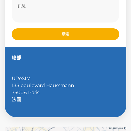
發送
總部
UPeSIM
133 boulevard Haussmann
75008 Paris
法國