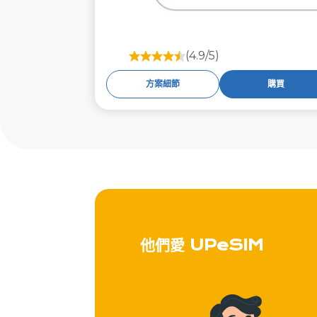
(4.9/5)
方案細節
購買
他們愛 UPeSIM