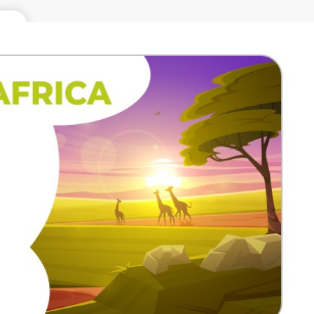
99
含稅
7 天
供商
com