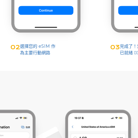
選擇您的 eSIM 作
完成了！您
02
03
為主要行動網路
已就緒 👌