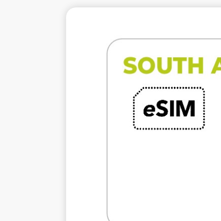
€29.
不
1 GB 
電信提
Voda