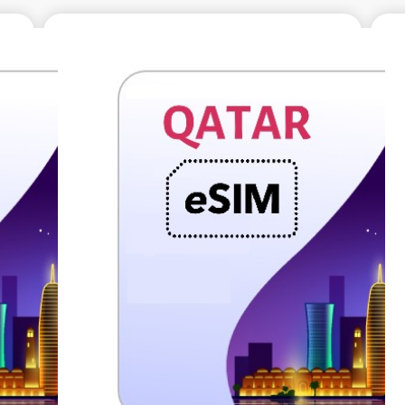
99
€24.99
含稅
不含稅
7 天
5 GB 10 天
供商
電信提供商
fone
Vodafone