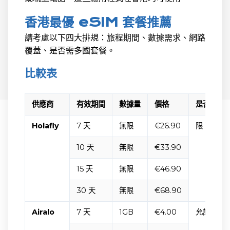
香港最優 eSIM 套餐推薦
請考慮以下四大排規：旅程期間、數據需求、網路
覆蓋、是否需多國套餐。
比較表
供應商
有效期間
數據量
價格
是否允許
Holafly
7 天
無限
€26.90
限 1GB/天
10 天
無限
€33.90
15 天
無限
€46.90
30 天
無限
€68.90
Airalo
7 天
1GB
€4.00
允許無限