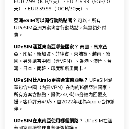
EUR 2.99（1GB/7天），EUR 19.99（5GB/10
天），EUR 39.99（10GB/30天）。
亞洲eSIM可以開行動熱點嗎？
可以。所有
UPeSIM亞洲方案均含行動熱點，無需額外付
費。
UPeSIM涵蓋東南亞哪些國家？
泰國、馬來西
亞、印尼、新加坡、菲律賓、柬埔寨、越南、寮
國。另外還有中國（含VPN）、香港、澳門、台
灣、日本、南韓、印度和斯里蘭卡。
UPeSIM比Airalo更適合東南亞嗎？
UPeSIM涵
蓋包含中國（內建VPN）在內的16個亞洲國家，
所有方案含熱點，提供24小時15分鐘內回覆支
援。客戶評分4.9/5，自2022年起為Apple合作夥
伴。
UPeSIM在東南亞使用哪個網路？
UPeSIM在涵
蓋國家直接管理自有漫遊協議。