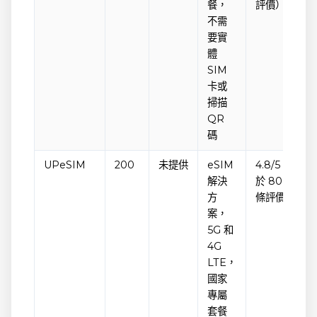
餐，
評價）
不需
要實
體
SIM
卡或
掃描
QR
碼
UPeSIM
200
未提供
eSIM
4.8/5（基
解決
於 800
方
條評價）
案，
5G 和
4G
LTE，
國家
專屬
套餐