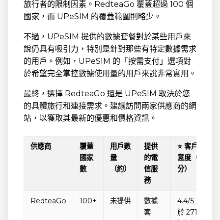
旅行者的限制因素。RedteaGo 覆蓋超過 100 個
國家，而 UPeSIM 的覆蓋範圍則略少。
不過，UPeSIM 提供的數據套餐對於某些用戶來
說仍具有吸引力，特別是針對那些有特定數據需求
的用戶。例如，UPeSIM 的「按需支付」選項對
於希望完全掌控數據使用量的用戶來說非常實用。
最終，選擇 RedteaGo 還是 UPeSIM 取決於您
的具體旅行和連接需求。建議訪問兩家供應商的網
站，以獲取其最新的優惠和價格資訊。
供應商
覆蓋
用戶數
提供
⭐ 客戶滿
國家
量
的電
意度（評
數
（約）
信服
分）
務
RedteaGo
100+
未提供
數據
4.4/5（基
套
於 271 條