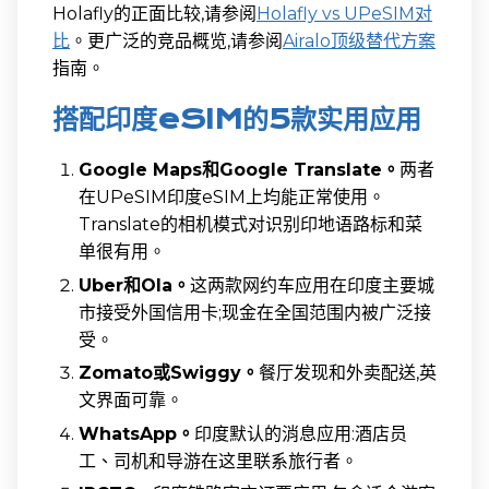
Holafly的正面比较,请参阅
Holafly vs UPeSIM对
比
。更广泛的竞品概览,请参阅
Airalo顶级替代方案
指南。
搭配印度eSIM的5款实用应用
Google Maps和Google Translate。
两者
在UPeSIM印度eSIM上均能正常使用。
Translate的相机模式对识别印地语路标和菜
单很有用。
Uber和Ola。
这两款网约车应用在印度主要城
市接受外国信用卡;现金在全国范围内被广泛接
受。
Zomato或Swiggy。
餐厅发现和外卖配送,英
文界面可靠。
WhatsApp。
印度默认的消息应用:酒店员
工、司机和导游在这里联系旅行者。