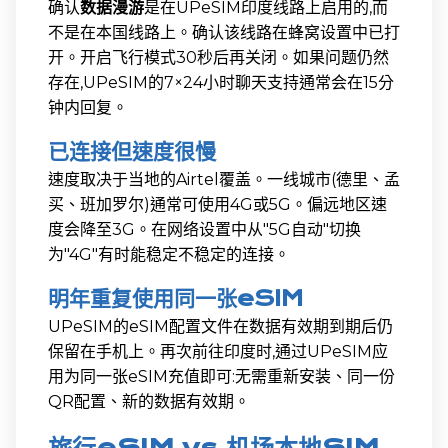
确认
数据漫游
是在UPeSIM印度线路上启用的,而
不是在本国线路上。确认该线路在蜂窝设置中已打
开。开启飞行模式30秒后再关闭。如果问题仍然
存在,UPeSIM的7×24小时聊天支持通常会在15分
钟内回复。
已连接但速度很慢
速度取决于当地的Airtel覆盖。一线城市(德里、孟
买、班加罗尔)通常可使用4G或5G。偏远地区速
度会降至3G。在网络设置中从"5G自动"切换
为"4G"有时能稳定不稳定的连接。
明年重复使用同一张eSIM
UPeSIM的eSIM配置文件在数据有效期到期后仍
保留在手机上。再次前往印度时,通过UPeSIM应
用为同一张eSIM充值即可:无需重新安装、同一份
QR配置、新的数据有效期。