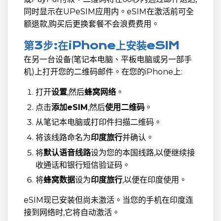
同时显示在UPeSIM应用内。eSIM在激活前可全
额退款,购买后更换套餐不会浪费费用。
第3步:在iPhone上安装eSIM
在另一台设备(笔记本电脑、平板电脑或另一部手
机)上打开您的二维码邮件。在您的iPhone上:
打开
设置
,然后
蜂窝网络
。
点击
添加eSIM
,然后
使用二维码
。
从笔记本电脑或打印件扫描二维码。
将该线路命名为
印度旅行
并确认。
将
默认语音线路
设为您的本国线路,以便继续接
收通话和银行短信验证码。
将
蜂窝数据
设为
印度旅行
,以便在印度使用。
eSIM现已安装但尚未激活。当您的手机在印度连
接到网络时,它将自动激活。