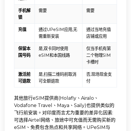
手机解
需要
需要
锁
充值
通过UPeSIM应用,无
通过当地充值
需重新安装
店铺或应用
保留本
是,双卡同时使用
仅当手机有第
国号码
eSIM和本国线路
二个物理SIM
卡槽时
激活前
是,扫描二维码前取消
否,现场现金支
可退款
可全额退款
付
其他旅行eSIM提供商(Holafly、Airalo、
Vodafone Travel、Maya、Saily)也提供类似的
飞行前安装。对印度而言尤为重要的差异化因素:
可选择Airtel网络、旅途中可充值而无需购买新的
eSIM、免费包含热点和共享网络。UPeSIM与