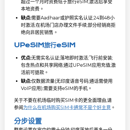
超过一个月时资费低于旅行eSIM;激活后享受
本地资费。
缺点:
需要Aadhaar或护照实名认证;24到48小
时激活;在机场门店办理文件手续;部分经销商拒
绝向非居民销售。
UPeSIM旅行eSIM
优点:
无需实名认证;落地即时激活;飞行前安装;
包含热点和共享网络;通过UPeSIM应用充值;激
活前可退款。
缺点:
仅数据流量(无印度语音号码;通话需使用
VoIP应用);需要支持eSIM的手机。
关于不要在机场临时购买SIM卡的更全面理由,请
参阅
为什么在机场购买SIM卡通常不是个好主意
。
分步设置
整套设置在家中约需十分钟,印度落地后再多一分