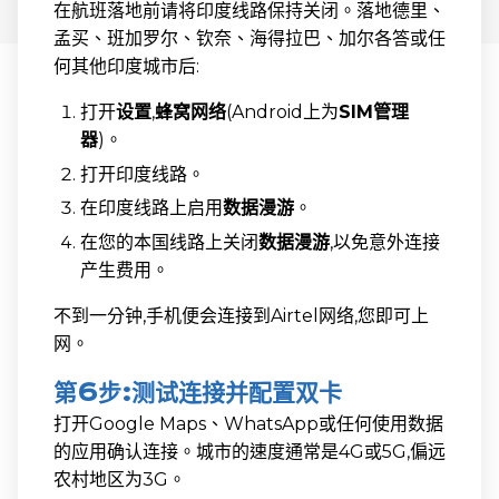
在航班落地前请将印度线路保持关闭。落地德里、
孟买、班加罗尔、钦奈、海得拉巴、加尔各答或任
何其他印度城市后:
打开
设置
,
蜂窝网络
(Android上为
SIM管理
器
)。
打开印度线路。
在印度线路上启用
数据漫游
。
在您的本国线路上关闭
数据漫游
,以免意外连接
产生费用。
不到一分钟,手机便会连接到Airtel网络,您即可上
网。
第6步:测试连接并配置双卡
打开Google Maps、WhatsApp或任何使用数据
的应用确认连接。城市的速度通常是4G或5G,偏远
农村地区为3G。