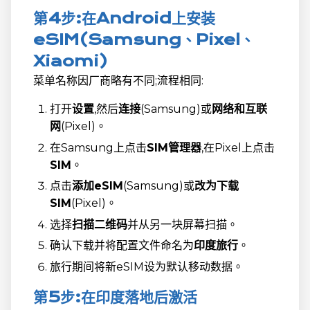
第4步:在Android上安装
eSIM(Samsung、Pixel、
Xiaomi)
菜单名称因厂商略有不同;流程相同:
打开
设置
,然后
连接
(Samsung)或
网络和互联
网
(Pixel)。
在Samsung上点击
SIM管理器
,在Pixel上点击
SIM
。
点击
添加eSIM
(Samsung)或
改为下载
SIM
(Pixel)。
选择
扫描二维码
并从另一块屏幕扫描。
确认下载并将配置文件命名为
印度旅行
。
旅行期间将新eSIM设为默认移动数据。
第5步:在印度落地后激活