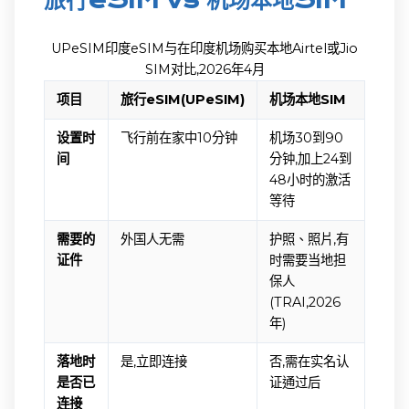
旅行eSIM vs 机场本地SIM
UPeSIM印度eSIM与在印度机场购买本地Airtel或Jio
SIM对比,2026年4月
项目
旅行eSIM(UPeSIM)
机场本地SIM
设置时
飞行前在家中10分钟
机场30到90
间
分钟,加上24到
48小时的激活
等待
需要的
外国人无需
护照、照片,有
证件
时需要当地担
保人
(TRAI,2026
年)
落地时
是,立即连接
否,需在实名认
是否已
证通过后
连接