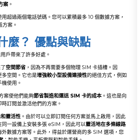
方案
。
用超過兩個電話號碼。您可以累積最多 10 個數據方案，
話方案。
是什麼？ 優點與缺點
和用戶帶來了許多好處。
來了
空間節省
，因為不再需要多個物理 SIM 卡插槽。因
更多空間。它也是
增強較小型設備連接性
的絕佳方式，例如
手機使用。
售方案使他們能夠
節省製造和運送 SIM 卡的成本
。這也是向
即時訂閱並激活他們的方案。
由和靈活性
。由於可以立即訂閱任何方案並馬上啟用，因此
同一設備上安裝多張 eSIM，因此可以
靈活地在多條線路
外數據方案等。此外，得益於運營商的多 SIM 選項，您
案
：智能手機、平板電腦和智能手錶。