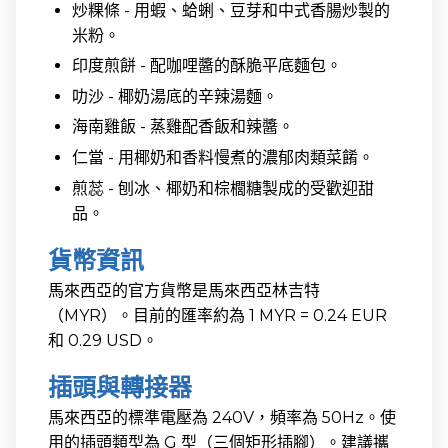
炒粿條 - 用蝦、蛤蜊、豆芽和中式香腸炒製的
米粉。
印度煎餅 - 配咖哩醬的酥脆平底麵包。
叻沙 - 椰奶湯底的辛辣湯麵。
海南雞飯 - 蒸雞配香飯和辣醬。
仁當 - 用椰奶和香料慢煮的濃郁肉類菜餚。
煎蕊 - 刨冰、椰奶和棕櫚糖製成的受歡迎甜
品。
貨幣資訊
馬來西亞的官方貨幣是馬來西亞林吉特
（MYR）。目前的匯率約為 1 MYR = 0.24 EUR
和 0.29 USD。
插頭與轉接器
馬來西亞的標準電壓為 240V，頻率為 50Hz。使
用的插頭類型為 G 型（三個矩形插腳）。建議攜